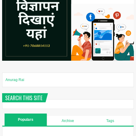
Anurag Rai
SEARCH THIS SITE
Populars
Archive
Tags