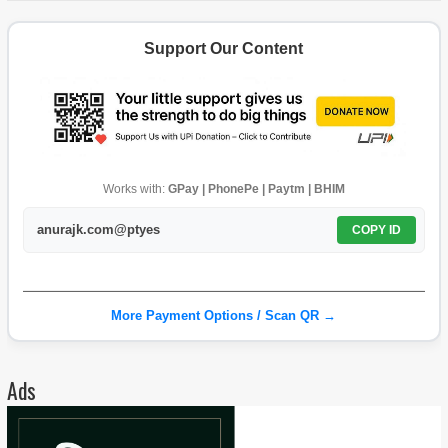
Support Our Content
Works with:
GPay | PhonePe | Paytm | BHIM
anurajk.com@ptyes
COPY ID
More Payment Options / Scan QR →
Ads