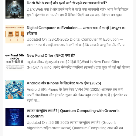
Dark Web क्या है और इसमें जाने से पहले क्या सावधानी रखें?
Dark Web क्या है और इसमें जाने से पहले क्या सावधानी रखें? आज के डिजिटल
युग में, इंटरनेट का उपयोग हमारी दैनिक जिंदगी का एक अहम हिस्सा बन चुका...
Digital Computer का Evolution — आसान भाषा में समझें | कंप्यूटर का
इतिहास
Updated On : 23-10-2025 Digital Computer का Evolution —
आसान भाषा में समझें अगर आपने कभी सोचा है कि आज के आधुनिक लैपटॉप या...
New Fund Offer (NFO) क्या है?
न्यू फंड ऑफर (एनएफओ) क्या है? हिंदी में [What is New Fund Offer
(NFO)? in Hindi] एसेट मैनेजमेंट कंपनियों (एएमसी) द्वारा शुरू की गई नई योजना
...
Android और iPhone के लिए बेस्ट VPN ऐप्स (2025)
Android और iPhone के लिए बेस्ट VPN ऐप्स (2025) आजकल हम सभी
अपनी गोपनीयता और इंटरनेट सुरक्षा को लेकर बहुत सतर्क हो गए हैं। इंटरनेट पर
बढ़ती स...
क्वांटम कंप्यूटिंग क्या है? | Quantum Computing with Grover's
Algorithm
Updated On : 26-09-2025 क्वांटम कंप्यूटिंग क्या है? (Grover's
Algorithm सहित आसान व्याख्या) Quantum Computing आज की सब...