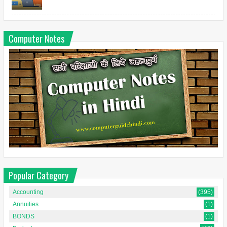
Computer Notes
Popular Category
Accounting
(395)
Annuities
(1)
BONDS
(1)