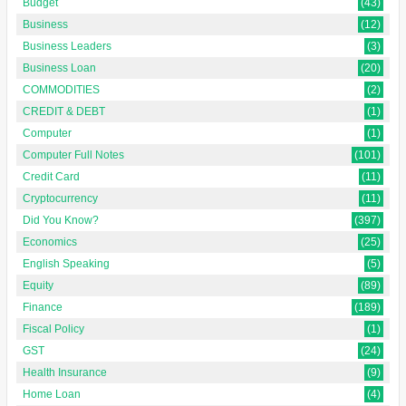
Budget
(43)
Business
(12)
Business Leaders
(3)
Business Loan
(20)
COMMODITIES
(2)
CREDIT & DEBT
(1)
Computer
(1)
Computer Full Notes
(101)
Credit Card
(11)
Cryptocurrency
(11)
Did You Know?
(397)
Economics
(25)
English Speaking
(5)
Equity
(89)
Finance
(189)
Fiscal Policy
(1)
GST
(24)
Health Insurance
(9)
Home Loan
(4)