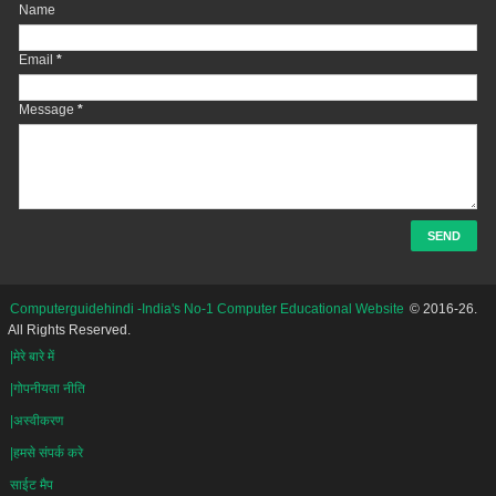
Name
Email
*
Message
*
Computerguidehindi -India's No-1 Computer Educational Website
© 2016-26.
All Rights Reserved.
|मेरे बारे में
|गोपनीयता नीति
|अस्वीकरण
|हमसे संपर्क करे
साईट मैप