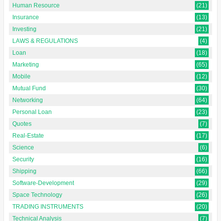
Human Resource
(21)
Insurance
(13)
Investing
(21)
LAWS & REGULATIONS
(4)
Loan
(18)
Marketing
(65)
Mobile
(12)
Mutual Fund
(30)
Networking
(64)
Personal Loan
(23)
Quotes
(7)
Real-Estate
(17)
Science
(6)
Security
(16)
Shipping
(66)
Software-Development
(29)
Space Technology
(26)
TRADING INSTRUMENTS
(20)
Technical Analysis
(7)