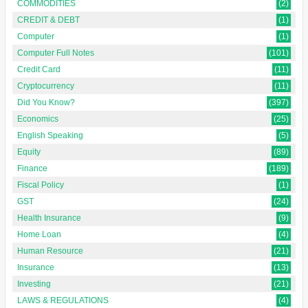
COMMODITIES
(2)
CREDIT & DEBT
(1)
Computer
(1)
Computer Full Notes
(101)
Credit Card
(11)
Cryptocurrency
(11)
Did You Know?
(397)
Economics
(25)
English Speaking
(5)
Equity
(89)
Finance
(189)
Fiscal Policy
(1)
GST
(24)
Health Insurance
(9)
Home Loan
(4)
Human Resource
(21)
Insurance
(13)
Investing
(21)
LAWS & REGULATIONS
(4)