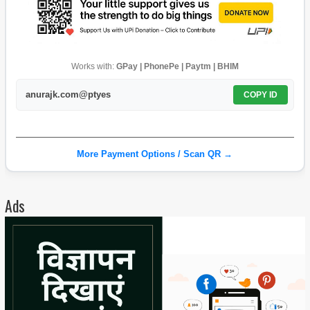
Works with:
GPay | PhonePe | Paytm | BHIM
anurajk.com@ptyes
COPY ID
More Payment Options / Scan QR →
Ads