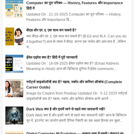
Computer का पूरा परिचय — History, Features और Importance
हिंदी में
Updated On : 21-10-2025 Computer का पूरा परिचय — History,
Features और Importance हिं...
बीएड और एम .ए. एक साथ कर सकते है?
क्या बीएड और एम .ए. एक साथ कर सकते है? [B.Ed and M.A. Can you do
it together?] आज के समय में बीएड करना एक नार्मल और आम बात है , लेकिन
स...
ईमेल एड्रेस क्या है? हिंदी में पूरी जानकारी
Updated On : 16-09-2025 ईमेल एड्रेस क्या है? (Email Address
Meaning in Hindi) आज की डिजिटल दुनिया में ईमेल communic...
स्पोर्ट्स साइकोलॉजी क्या है? महत्व, स्कोप और करियर ऑप्शंस (Complete
Career Guide)
Image by Clayton from Pixabay Updated On : 5-12-2025 स्पोर्ट्स
साइकोलॉजी क्या है? महत्व, स्कोप और करियर ऑप्शंस कभी आपने ...
Dark Web क्या है और इसमें जाने से पहले क्या सावधानी रखें?
Dark Web क्या है और इसमें जाने से पहले क्या सावधानी रखें? आज के डिजिटल
युग में, इंटरनेट का उपयोग हमारी दैनिक जिंदगी का एक अहम हिस्सा बन चुका...
Digital Computer का Evolution — आसान भाषा में समझें | कंप्यूटर का