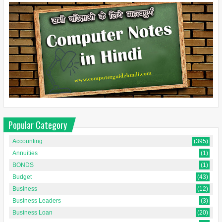
Popular Category
Accounting
(395)
Annuities
(1)
BONDS
(1)
Budget
(43)
Business
(12)
Business Leaders
(3)
Business Loan
(20)