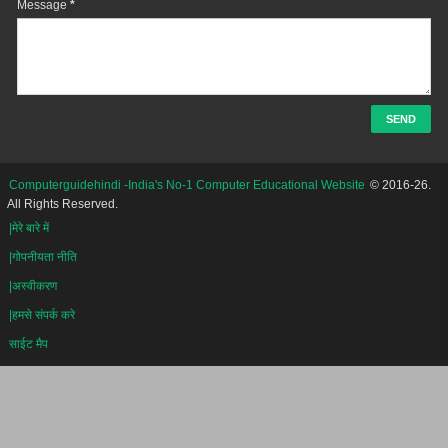
Message
*
Computerguidehindi -India's No-1 Computer Educational Website
© 2016-26.
All Rights Reserved.
|मेरे बारे में
|गोपनीयता नीति
|अस्वीकरण
|हमसे संपर्क करे
साईट मैप