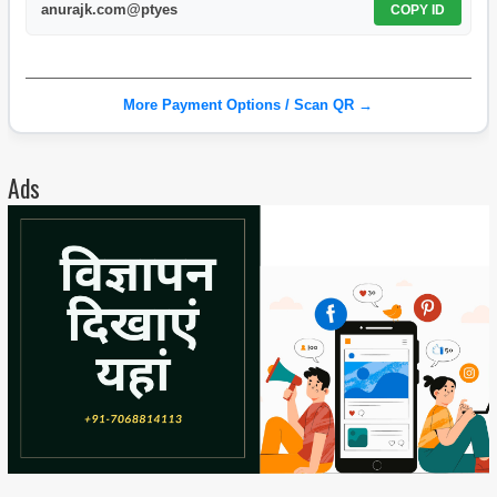
anurajk.com@ptyes
COPY ID
More Payment Options / Scan QR →
Ads