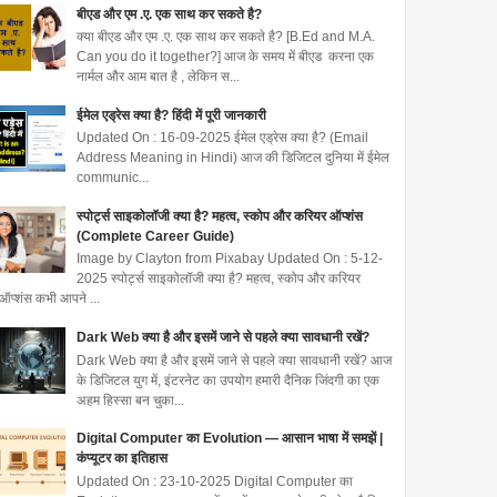
बीएड और एम .ए. एक साथ कर सकते है?
क्या बीएड और एम .ए. एक साथ कर सकते है? [B.Ed and M.A.
Can you do it together?] आज के समय में बीएड करना एक
नार्मल और आम बात है , लेकिन स...
ईमेल एड्रेस क्या है? हिंदी में पूरी जानकारी
Updated On : 16-09-2025 ईमेल एड्रेस क्या है? (Email
Address Meaning in Hindi) आज की डिजिटल दुनिया में ईमेल
communic...
स्पोर्ट्स साइकोलॉजी क्या है? महत्व, स्कोप और करियर ऑप्शंस
(Complete Career Guide)
Image by Clayton from Pixabay Updated On : 5-12-
2025 स्पोर्ट्स साइकोलॉजी क्या है? महत्व, स्कोप और करियर
ऑप्शंस कभी आपने ...
Dark Web क्या है और इसमें जाने से पहले क्या सावधानी रखें?
Dark Web क्या है और इसमें जाने से पहले क्या सावधानी रखें? आज
के डिजिटल युग में, इंटरनेट का उपयोग हमारी दैनिक जिंदगी का एक
अहम हिस्सा बन चुका...
Digital Computer का Evolution — आसान भाषा में समझें |
कंप्यूटर का इतिहास
Updated On : 23-10-2025 Digital Computer का