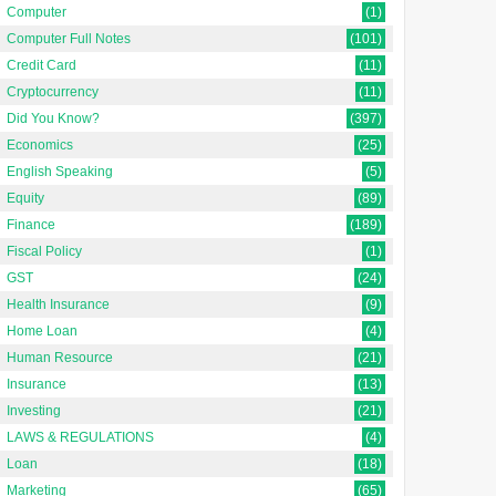
Computer
(1)
Computer Full Notes
(101)
वित्तीय विवरण विश्लेषण क्या है? [What
वित्तीय विवरण: व्यापक अवलोकन
is Financial Statement
[Financial Statements:
Credit Card
(11)
Analysis? In Hindi]वित्तीय विवरण
Comprehensive Overview, In
Cryptocurrency
(11)
िश्ले...
Hindi]परिभाषा [Defini...
Did You Know?
(397)
Economics
(25)
English Speaking
(5)
Equity
(89)
Finance
(189)
Fiscal Policy
(1)
GST
(24)
Health Insurance
(9)
Home Loan
(4)
Human Resource
(21)
Insurance
(13)
Investing
(21)
LAWS & REGULATIONS
(4)
Loan
(18)
Marketing
(65)