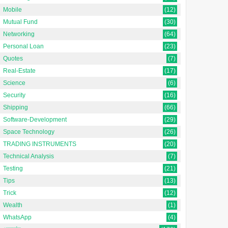
Mobile
(12)
Mutual Fund
(30)
Networking
(64)
Personal Loan
(23)
Quotes
(7)
Real-Estate
(17)
Science
(6)
Security
(16)
Shipping
(66)
Software-Development
(29)
Space Technology
(26)
TRADING INSTRUMENTS
(20)
Technical Analysis
(7)
Testing
(21)
Tips
(13)
Trick
(12)
Wealth
(1)
WhatsApp
(4)