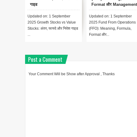
गाइड
Format और Management
Accounting में महत्व
Updated on: 1 September
Updated on: 1 September
2025 Growth Stocks vs Value
2025 Fund From Operations
Stocks: अंतर, फायदे और निवेश गाइड
(FFO): Meaning, Formula,
...
Format और...
Post a Comment
Your Comment Will be Show after Approval , Thanks