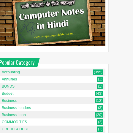
Popular Category
Accounting
(395)
Annuities
(1)
BONDS
(1)
Budget
(43)
Business
(12)
Business Leaders
(3)
Business Loan
(20)
COMMODITIES
(2)
Financial Statement
Financial Statements क्या
CREDIT & DEBT
(1)
Analysis क्या है?
हैं?