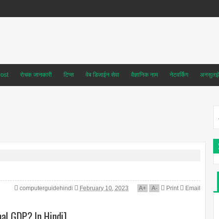
ost
रोचक जानकारी
टिप्स
वेब डिजाईन सेवा
वैज्ञानिक नाम
नेटवर्किंग
अनसुलझे 
computerguidehindi
February 10, 2023
A
+
A
-
Print
Email
nal GDP? In Hindi]