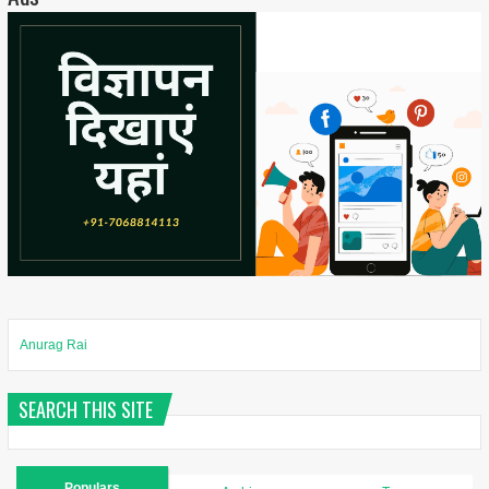
Anurag Rai
SEARCH THIS SITE
Populars