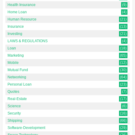
Health Insurance
(9)
Home Loan
(4)
Human Resource
(21)
Insurance
(13)
Investing
(21)
LAWS & REGULATIONS
(4)
Loan
(18)
Marketing
(65)
Mobile
(12)
Mutual Fund
(30)
Networking
(64)
Personal Loan
(23)
Quotes
(7)
Real-Estate
(17)
Science
(6)
Security
(16)
Shipping
(66)
Software-Development
(29)
Space Technology
(26)