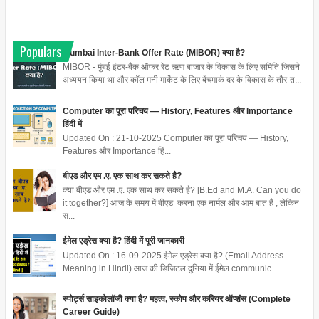
Populars
Mumbai Inter-Bank Offer Rate (MIBOR) क्या है?
MIBOR - मुंबई इंटर-बैंक ऑफर रेट ऋण बाजार के विकास के लिए समिति जिसने
अध्ययन किया था और कॉल मनी मार्केट के लिए बेंचमार्क दर के विकास के तौर-त...
Computer का पूरा परिचय — History, Features और Importance
हिंदी में
Updated On : 21-10-2025 Computer का पूरा परिचय — History,
Features और Importance हिं...
बीएड और एम .ए. एक साथ कर सकते है?
क्या बीएड और एम .ए. एक साथ कर सकते है? [B.Ed and M.A. Can you do
it together?] आज के समय में बीएड करना एक नार्मल और आम बात है , लेकिन
स...
ईमेल एड्रेस क्या है? हिंदी में पूरी जानकारी
Updated On : 16-09-2025 ईमेल एड्रेस क्या है? (Email Address
Meaning in Hindi) आज की डिजिटल दुनिया में ईमेल communic...
स्पोर्ट्स साइकोलॉजी क्या है? महत्व, स्कोप और करियर ऑप्शंस (Complete
Career Guide)