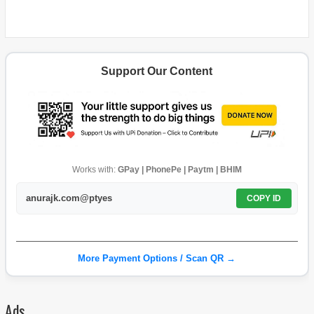
Support Our Content
Works with:
GPay | PhonePe | Paytm | BHIM
anurajk.com@ptyes
COPY ID
More Payment Options / Scan QR →
Ads