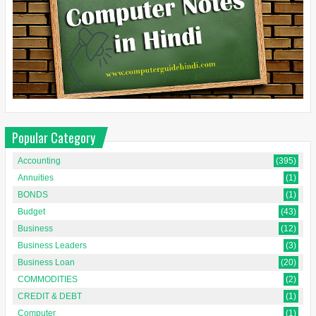
Popular Category
Accounting
(395)
Annuities
(1)
BONDS
(1)
Budget
(43)
Business
(12)
Business Leaders
(3)
Business Loan
(20)
COMMODITIES
(2)
CREDIT & DEBT
(1)
Computer
(1)