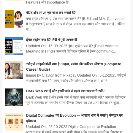
Features और Importance हिं...
बीएड और एम .ए. एक साथ कर सकते है?
क्या बीएड और एम .ए. एक साथ कर सकते है? [B.Ed and M.A. Can you do
it together?] आज के समय में बीएड करना एक नार्मल और आम बात है , लेकिन
स...
ईमेल एड्रेस क्या है? हिंदी में पूरी जानकारी
Updated On : 16-09-2025 ईमेल एड्रेस क्या है? (Email Address
Meaning in Hindi) आज की डिजिटल दुनिया में ईमेल communic...
स्पोर्ट्स साइकोलॉजी क्या है? महत्व, स्कोप और करियर ऑप्शंस (Complete
Career Guide)
Image by Clayton from Pixabay Updated On : 5-12-2025 स्पोर्ट्स
साइकोलॉजी क्या है? महत्व, स्कोप और करियर ऑप्शंस कभी आपने ...
Dark Web क्या है और इसमें जाने से पहले क्या सावधानी रखें?
Dark Web क्या है और इसमें जाने से पहले क्या सावधानी रखें? आज के डिजिटल
युग में, इंटरनेट का उपयोग हमारी दैनिक जिंदगी का एक अहम हिस्सा बन चुका...
Digital Computer का Evolution — आसान भाषा में समझें | कंप्यूटर का
इतिहास
Updated On : 23-10-2025 Digital Computer का Evolution —
आसान भाषा में समझें अगर आपने कभी सोचा है कि आज के आधुनिक लैपटॉप या...