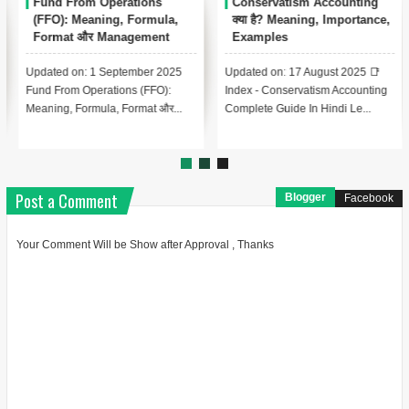
Conservatism Accounting
Automated Clearing House
क्या है? Meaning, Importance,
(ACH) क्या है? – पूरी जानकारी हिंदी
Examples
में
Updated on: 17 August 2025 📑
Updated on: 17 August 2025 📚
Index - Conservatism Accounting
Index – Automated Clearing
Complete Guide In Hindi Le...
House (ACH) क्या है? Lesson 1:...
Post a Comment
Blogger
Facebook
Your Comment Will be Show after Approval , Thanks