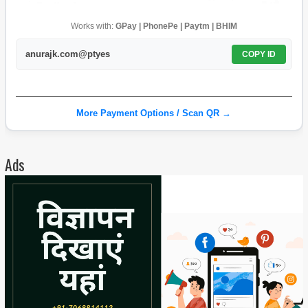
Works with:
GPay | PhonePe | Paytm | BHIM
anurajk.com@ptyes
COPY ID
More Payment Options / Scan QR →
Ads