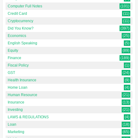
Computer Full Notes
(101)
Credit Card
(11)
Cryptocurrency
(11)
Did You Know?
(397)
Economics
(25)
English Speaking
(5)
Equity
(89)
Finance
(189)
Fiscal Policy
(1)
GST
(24)
Health Insurance
(9)
Home Loan
(4)
Human Resource
(21)
Insurance
(13)
Investing
(21)
LAWS & REGULATIONS
(4)
Loan
(18)
Marketing
(65)