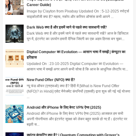
Career Guide)
Image by Clayton from Pixabay Updated On : 5-12-2025 स्पोर्ट्स
साइकोलॉजी क्या है? महत्व, स्कोप और करियर ऑप्शंस कभी आपने ...
Dark Web क्या है और इसमें जाने से पहले क्या सावधानी रखें?
Dark Web क्या है और इसमें जाने से पहले क्या सावधानी रखें? आज के डिजिटल
युग में, इंटरनेट का उपयोग हमारी दैनिक जिंदगी का एक अहम हिस्सा बन चुका...
Digital Computer का Evolution — आसान भाषा में समझें | कंप्यूटर का
इतिहास
Updated On : 23-10-2025 Digital Computer का Evolution —
आसान भाषा में समझें अगर आपने कभी सोचा है कि आज के आधुनिक लैपटॉप या...
New Fund Offer (NFO) क्या है?
न्यू फंड ऑफर (एनएफओ) क्या है? हिंदी में [What is New Fund Offer
(NFO)? in Hindi] एसेट मैनेजमेंट कंपनियों (एएमसी) द्वारा शुरू की गई नई योजना
...
Android और iPhone के लिए बेस्ट VPN ऐप्स (2025)
Android और iPhone के लिए बेस्ट VPN ऐप्स (2025) आजकल हम सभी
अपनी गोपनीयता और इंटरनेट सुरक्षा को लेकर बहुत सतर्क हो गए हैं। इंटरनेट पर
बढ़ती स...
क्वांटम कंप्यूटिंग क्या है? | Quantum Computing with Grover's