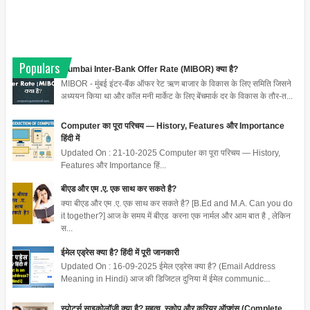
Populars
Mumbai Inter-Bank Offer Rate (MIBOR) क्या है?
MIBOR - मुंबई इंटर-बैंक ऑफर रेट ऋण बाजार के विकास के लिए समिति जिसने
अध्ययन किया था और कॉल मनी मार्केट के लिए बेंचमार्क दर के विकास के तौर-त...
Computer का पूरा परिचय — History, Features और Importance
हिंदी में
Updated On : 21-10-2025 Computer का पूरा परिचय — History,
Features और Importance हिं...
बीएड और एम .ए. एक साथ कर सकते है?
क्या बीएड और एम .ए. एक साथ कर सकते है? [B.Ed and M.A. Can you do
it together?] आज के समय में बीएड करना एक नार्मल और आम बात है , लेकिन
स...
ईमेल एड्रेस क्या है? हिंदी में पूरी जानकारी
Updated On : 16-09-2025 ईमेल एड्रेस क्या है? (Email Address
Meaning in Hindi) आज की डिजिटल दुनिया में ईमेल communic...
स्पोर्ट्स साइकोलॉजी क्या है? महत्व, स्कोप और करियर ऑप्शंस (Complete