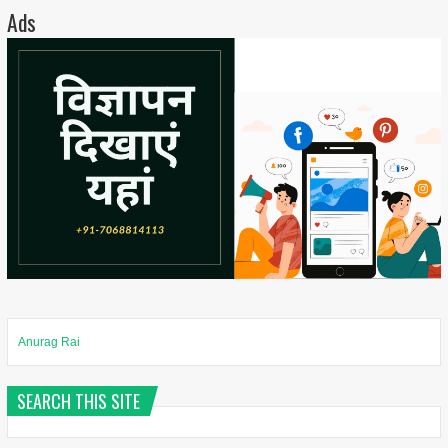
Ads
Anurag Rai
SEARCH THIS SITE