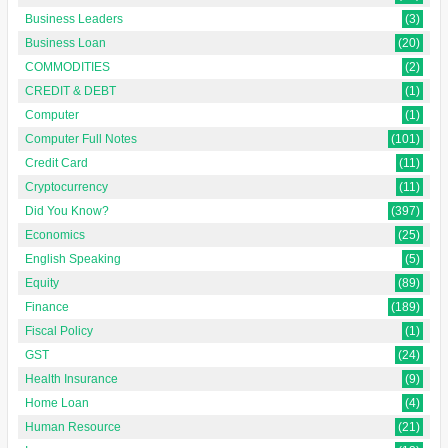
Business Leaders
(3)
Business Loan
(20)
COMMODITIES
(2)
CREDIT & DEBT
(1)
Computer
(1)
Computer Full Notes
(101)
Credit Card
(11)
Cryptocurrency
(11)
Did You Know?
(397)
Economics
(25)
English Speaking
(5)
Equity
(89)
Finance
(189)
Fiscal Policy
(1)
GST
(24)
Health Insurance
(9)
Home Loan
(4)
Human Resource
(21)