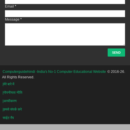
Email
*
Message
*
Computerguidehindi -India's No-1 Computer Educational Website
© 2016-26.
All Rights Reserved.
|मेरे बारे में
|गोपनीयता नीति
|अस्वीकरण
|हमसे संपर्क करे
साईट मैप