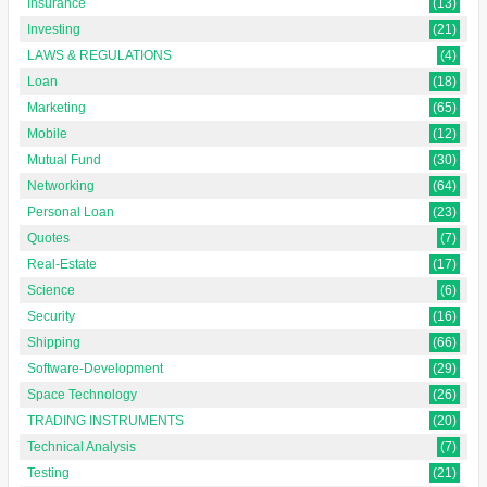
Insurance
(13)
Investing
(21)
LAWS & REGULATIONS
(4)
Loan
(18)
Marketing
(65)
Mobile
(12)
Mutual Fund
(30)
Networking
(64)
Personal Loan
(23)
Quotes
(7)
Real-Estate
(17)
Science
(6)
Security
(16)
Shipping
(66)
Software-Development
(29)
Space Technology
(26)
TRADING INSTRUMENTS
(20)
Technical Analysis
(7)
Testing
(21)