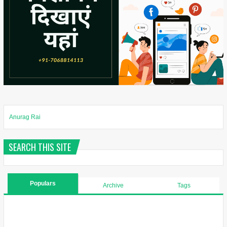
Anurag Rai
SEARCH THIS SITE
Populars
Archive
Tags