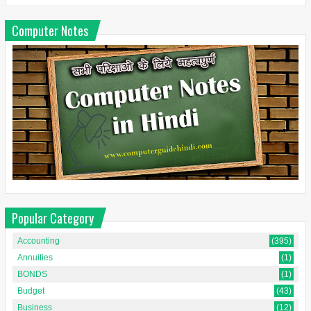
Computer Notes
Popular Category
Accounting
(395)
Annuities
(1)
BONDS
(1)
Budget
(43)
Business
(12)