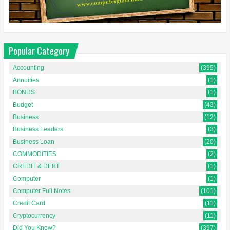
Popular Category
Accounting
(395)
Annuities
(1)
BONDS
(1)
Budget
(43)
Business
(12)
Business Leaders
(3)
Business Loan
(20)
COMMODITIES
(2)
CREDIT & DEBT
(1)
Computer
(1)
Computer Full Notes
(101)
Credit Card
(11)
Cryptocurrency
(11)
Did You Know?
(397)