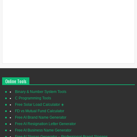
Online Tools
Binary & Number System Tools
C Programming Tools
Free Solar Load Calculator ☀️
FD vs Mutual Fund Calculator
Free AI Brand Name Generator
Free AI Resignation Letter Generator
Free AI Business Name Generator
Free AI Slogan Generator – Professional Brand Slogans