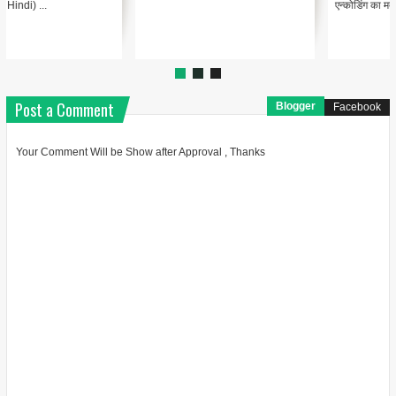
"@type": "BlogPosting",
एन्कोडिंग का मतलब Encodin...
"headline": "थंबनेल ...
Post a Comment
Blogger
Facebook
Your Comment Will be Show after Approval , Thanks