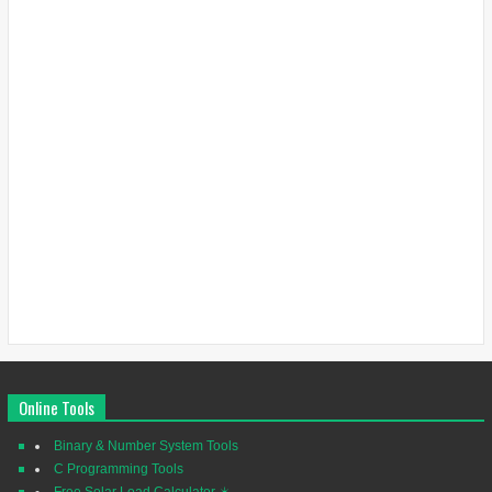
Online Tools
Binary & Number System Tools
C Programming Tools
Free Solar Load Calculator ☀️