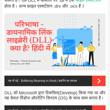
सकता है। एक DLL में आमतौर पर .dll में एक
फाइल
एक्सटेंशन
।
होता है। अन्य फ़ाइल एक्सटेंशन .drv और .ocx हैं
यह भी पढ़े :
Buffering Meaning in Hindi | बफ़रिंग का मतलब
DLL को Microsoft द्वारा विकसित(Develop) किया गया था और
यह केवल विंडोज ऑपरेटिंग सिस्टम (OS) के साथ काम करता है।