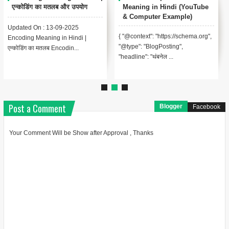
एन्कोडिंग का मतलब और उपयोग
Meaning in Hindi (YouTube
& Computer Example)
Updated On : 13-09-2025
{ "@context": "https://schema.org",
Encoding Meaning in Hindi |
"@type": "BlogPosting",
एन्कोडिंग का मतलब Encodin...
"headline": "थंबनेल ...
Post a Comment
Blogger
Facebook
Your Comment Will be Show after Approval , Thanks