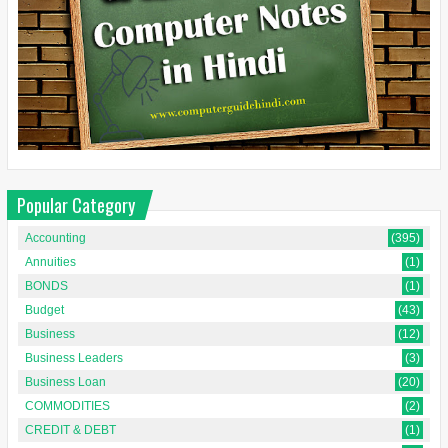
Popular Category
Accounting
(395)
Annuities
(1)
BONDS
(1)
Budget
(43)
Business
(12)
Business Leaders
(3)
Business Loan
(20)
COMMODITIES
(2)
CREDIT & DEBT
(1)