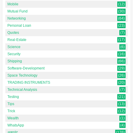
Mobile
(12)
Mutual Fund
(30)
Networking
(64)
Personal Loan
(23)
Quotes
(7)
Real-Estate
(17)
Science
(6)
Security
(16)
Shipping
(66)
Software-Development
(29)
Space Technology
(26)
TRADING INSTRUMENTS
(20)
Technical Analysis
(7)
Testing
(21)
Tips
(13)
Trick
(12)
Wealth
(1)
WhatsApp
(4)
अकाउंट
(176)