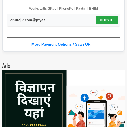
Works with:
GPay | PhonePe | Paytm | BHIM
anurajk.com@ptyes
COPY ID
More Payment Options / Scan QR →
Ads