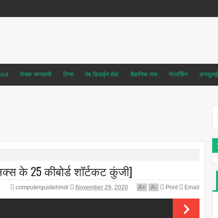
ost
रोचक जानकारी
टिप्स
वेब डिजाईन सेवा
वैज्ञानिक नाम
नेटवर्किंग
अनसुलझे 
्स के 25 कीबोर्ड शॉर्टकट कुंजी]
computerguidehindi
November 29, 2020
A
+
A
-
Print
Email