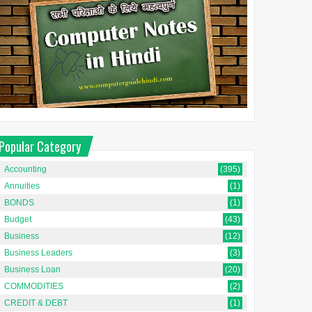
Popular Category
Accounting
(395)
Annuities
(1)
BONDS
(1)
Budget
(43)
Business
(12)
Business Leaders
(3)
Business Loan
(20)
COMMODITIES
(2)
CREDIT & DEBT
(1)