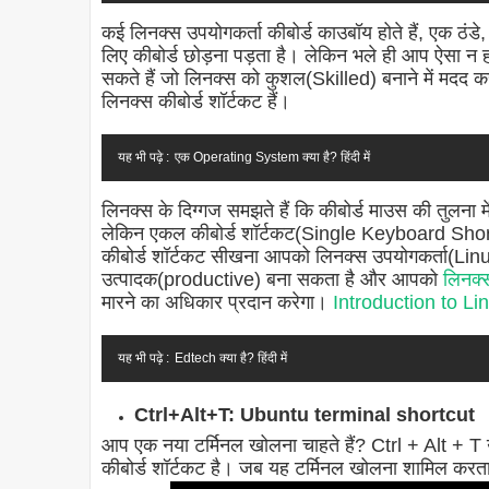
कई लिनक्स उपयोगकर्ता कीबोर्ड काउबॉय होते हैं, एक ठंडे, ठ
लिए कीबोर्ड छोड़ना पड़ता है। लेकिन भले ही आप ऐसा न हो
सकते हैं जो लिनक्स को कुशल(Skilled) बनाने में मदद कर
लिनक्स कीबोर्ड शॉर्टकट हैं।
यह भी पढ़े :
एक Operating System क्या है? हिंदी में
लिनक्स के दिग्गज समझते हैं कि कीबोर्ड माउस की तुलना में
लेकिन एकल कीबोर्ड शॉर्टकट(Single Keyboard Shortc
कीबोर्ड शॉर्टकट सीखना आपको लिनक्स उपयोगकर्ता(Linux 
उत्पादक(productive) बना सकता है और आपको
लिनक
मारने का अधिकार प्रदान करेगा।
Introduction to Li
यह भी पढ़े :
Edtech क्या है? हिंदी में
Ctrl+Alt+T: Ubuntu terminal shortcut
आप एक नया टर्मिनल खोलना चाहते हैं? Ctrl + Alt + T उबंट
कीबोर्ड शॉर्टकट है। जब यह टर्मिनल खोलना शामिल करता