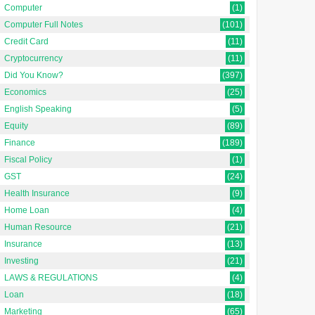
Computer
(1)
Computer Full Notes
(101)
Credit Card
(11)
Cryptocurrency
(11)
Did You Know?
(397)
Economics
(25)
English Speaking
(5)
Equity
(89)
Finance
(189)
Fiscal Policy
(1)
GST
(24)
Health Insurance
(9)
Home Loan
(4)
Human Resource
(21)
Insurance
(13)
Investing
(21)
LAWS & REGULATIONS
(4)
Loan
(18)
Marketing
(65)