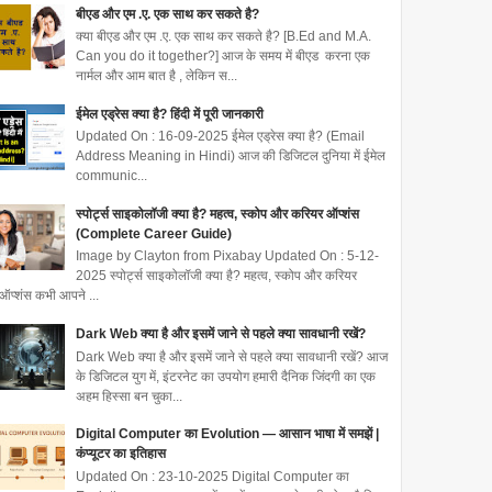
बीएड और एम .ए. एक साथ कर सकते है?
क्या बीएड और एम .ए. एक साथ कर सकते है? [B.Ed and M.A.
Can you do it together?] आज के समय में बीएड करना एक
नार्मल और आम बात है , लेकिन स...
ईमेल एड्रेस क्या है? हिंदी में पूरी जानकारी
Updated On : 16-09-2025 ईमेल एड्रेस क्या है? (Email
Address Meaning in Hindi) आज की डिजिटल दुनिया में ईमेल
communic...
स्पोर्ट्स साइकोलॉजी क्या है? महत्व, स्कोप और करियर ऑप्शंस
(Complete Career Guide)
Image by Clayton from Pixabay Updated On : 5-12-
2025 स्पोर्ट्स साइकोलॉजी क्या है? महत्व, स्कोप और करियर
ऑप्शंस कभी आपने ...
Dark Web क्या है और इसमें जाने से पहले क्या सावधानी रखें?
Dark Web क्या है और इसमें जाने से पहले क्या सावधानी रखें? आज
के डिजिटल युग में, इंटरनेट का उपयोग हमारी दैनिक जिंदगी का एक
अहम हिस्सा बन चुका...
Digital Computer का Evolution — आसान भाषा में समझें |
कंप्यूटर का इतिहास
Updated On : 23-10-2025 Digital Computer का