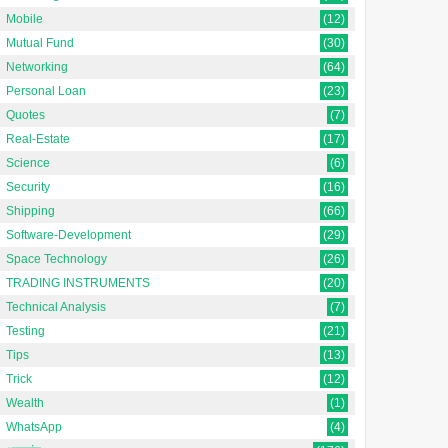
Mobile
(12)
Mutual Fund
(30)
Networking
(64)
Personal Loan
(23)
Quotes
(7)
Real-Estate
(17)
Science
(6)
Security
(16)
Shipping
(66)
Software-Development
(29)
Space Technology
(26)
TRADING INSTRUMENTS
(20)
Technical Analysis
(7)
Testing
(21)
Tips
(13)
Trick
(12)
Wealth
(1)
WhatsApp
(4)