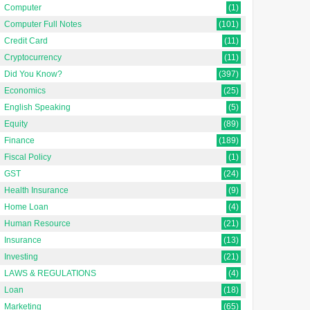
Computer
(1)
Computer Full Notes
(101)
Credit Card
(11)
Cryptocurrency
(11)
Did You Know?
(397)
Economics
(25)
English Speaking
(5)
Equity
(89)
Finance
(189)
Fiscal Policy
(1)
GST
(24)
Health Insurance
(9)
Home Loan
(4)
Human Resource
(21)
Insurance
(13)
Investing
(21)
LAWS & REGULATIONS
(4)
Loan
(18)
Marketing
(65)