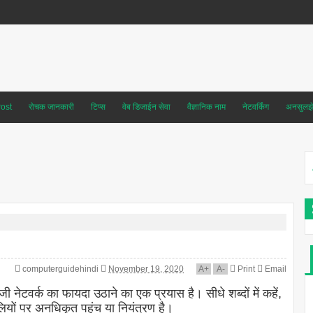
ost
रोचक जानकारी
टिप्स
वेब डिजाईन सेवा
वैज्ञानिक नाम
नेटवर्किंग
अनसुलझे 
computerguidehindi
November 19, 2020
A
+
A
-
Print
Email
 नेटवर्क का फायदा उठाने का एक प्रयास है। सीधे शब्दों में कहें,
ालियों पर अनधिकृत पहुंच या नियंत्रण है।