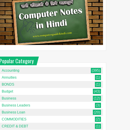
Popular Category
Accounting
(395)
Annuities
(1)
BONDS
(1)
Budget
(43)
Business
(12)
Business Leaders
(3)
Business Loan
(20)
COMMODITIES
(2)
CREDIT & DEBT
(1)