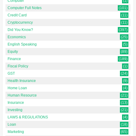
Computer
(1)
Computer Full Notes
(101)
Credit Card
(11)
Cryptocurrency
(11)
Did You Know?
(397)
Economics
(25)
English Speaking
(5)
Equity
(89)
Finance
(189)
Fiscal Policy
(1)
GST
(24)
Health Insurance
(9)
Home Loan
(4)
Human Resource
(21)
Insurance
(13)
Investing
(21)
LAWS & REGULATIONS
(4)
Loan
(18)
Marketing
(65)