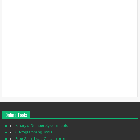
Online Tools
Binary & Number System Tools
C Programming Tools
Free Solar Load Calculator ☀️