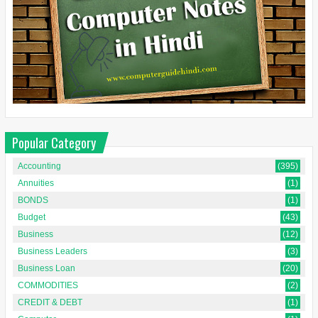
Popular Category
Accounting
(395)
Annuities
(1)
BONDS
(1)
Budget
(43)
Business
(12)
Business Leaders
(3)
Business Loan
(20)
COMMODITIES
(2)
CREDIT & DEBT
(1)