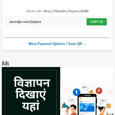
Works with:
GPay | PhonePe | Paytm | BHIM
anurajk.com@ptyes
COPY ID
More Payment Options / Scan QR →
Ads