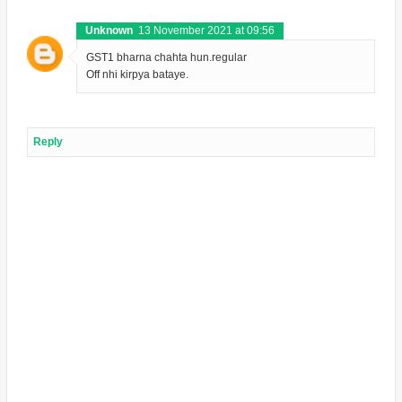
Unknown
13 November 2021 at 09:56
GST1 bharna chahta hun.regular
Off nhi kirpya bataye.
Reply