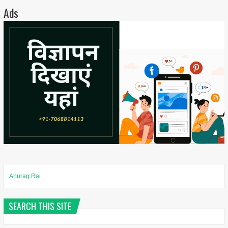
Ads
Anurag Rai
SEARCH THIS SITE