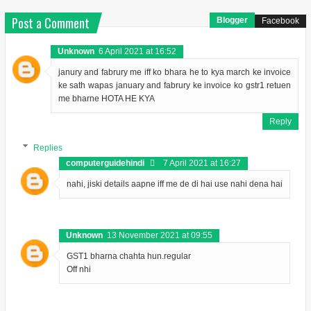
Post a Comment
Blogger
Facebook
Unknown
6 April 2021 at 16:52
janury and fabrury me iff ko bhara he to kya march ke invoice
ke sath wapas january and fabrury ke invoice ko gstr1 retuen
me bharne HOTA HE KYA
Reply
Replies
computerguidehindi
7 April 2021 at 16:27
nahi, jiski details aapne iff me de di hai use nahi dena hai
Unknown
13 November 2021 at 09:55
GST1 bharna chahta hun.regular
Off nhi