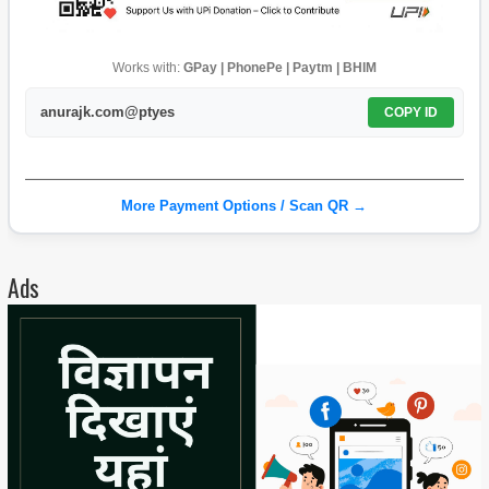
Works with:
GPay | PhonePe | Paytm | BHIM
anurajk.com@ptyes
COPY ID
More Payment Options / Scan QR →
Ads