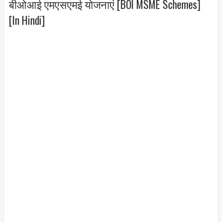
बीओआई एमएसएमई योजनाएं [BOI MSME Schemes]
[In Hindi]