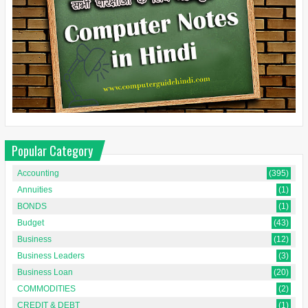
Popular Category
Accounting
(395)
Annuities
(1)
BONDS
(1)
Budget
(43)
Business
(12)
Business Leaders
(3)
Business Loan
(20)
COMMODITIES
(2)
CREDIT & DEBT
(1)