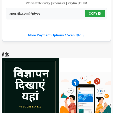
Works with:
GPay | PhonePe | Paytm | BHIM
anurajk.com@ptyes
COPY ID
More Payment Options / Scan QR →
Ads