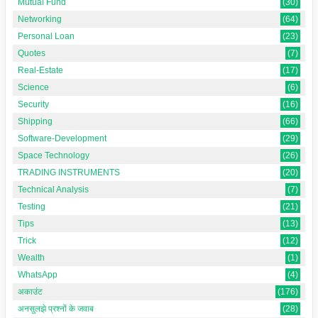
Mutual Fund
(30)
Networking
(64)
Personal Loan
(23)
Quotes
(7)
Real-Estate
(17)
Science
(6)
Security
(16)
Shipping
(66)
Software-Development
(29)
Space Technology
(26)
TRADING INSTRUMENTS
(20)
Technical Analysis
(7)
Testing
(21)
Tips
(13)
Trick
(12)
Wealth
(1)
WhatsApp
(4)
अकाउंट
(176)
अनसुलझे प्रश्नों के जवाब
(28)