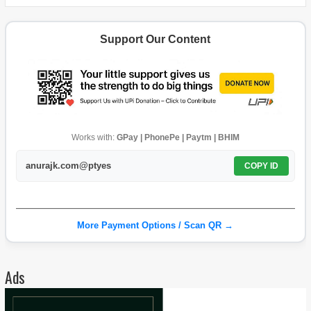
Support Our Content
Works with:
GPay | PhonePe | Paytm | BHIM
anurajk.com@ptyes
COPY ID
More Payment Options / Scan QR →
Ads