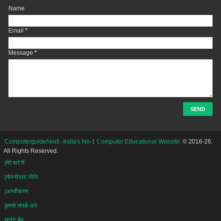
Name
Email
*
Message
*
Computerguidehindi -India's No-1 Computer Educational Website
© 2016-26.
All Rights Reserved.
|मेरे बारे में
|गोपनीयता नीति
|अस्वीकरण
|हमसे संपर्क करे
साईट मैप