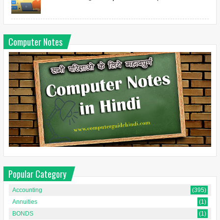
Computer Notes
Popular Category
Accounting
(395)
Annuities
(1)
BONDS
(1)