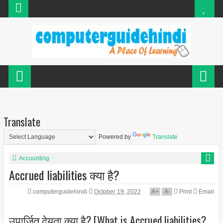
Translate
Powered by
Translate
Accounting
Accrued liabilities क्या है?
computerguidehindi
October 19, 2022
A
+
A
-
Print
Email
उपार्जित देयता क्या है? [What is Accrued liabilities?