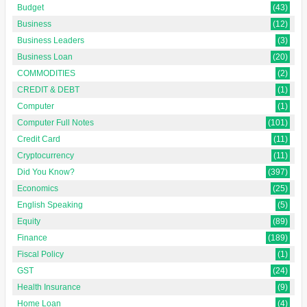
Budget
(43)
Business
(12)
Business Leaders
(3)
Business Loan
(20)
COMMODITIES
(2)
CREDIT & DEBT
(1)
Computer
(1)
Computer Full Notes
(101)
Credit Card
(11)
Cryptocurrency
(11)
Did You Know?
(397)
Economics
(25)
English Speaking
(5)
Equity
(89)
Finance
(189)
Fiscal Policy
(1)
GST
(24)
Health Insurance
(9)
Home Loan
(4)