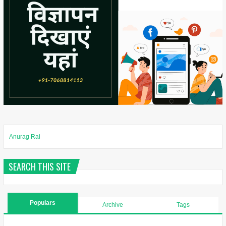
Anurag Rai
SEARCH THIS SITE
Populars
Archive
Tags