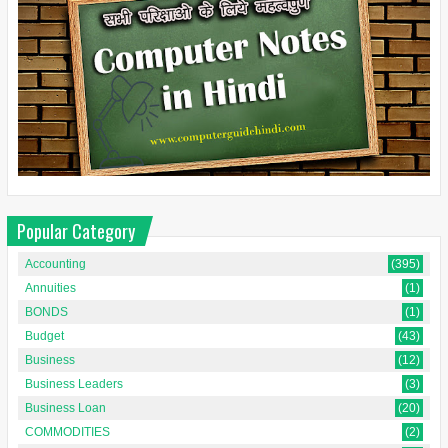
Popular Category
Accounting
(395)
Annuities
(1)
BONDS
(1)
Budget
(43)
Business
(12)
Business Leaders
(3)
Business Loan
(20)
COMMODITIES
(2)