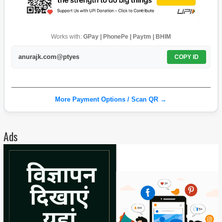
Works with:
GPay | PhonePe | Paytm | BHIM
anurajk.com@ptyes
COPY ID
More Payment Options / Scan QR →
Ads