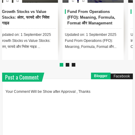
Conservatism Accounting
Automated Clearing House
क्या है? Meaning, Importance,
(ACH) क्या है? – पूरी जानकारी हिंदी
Examples
में
Updated on: 17 August 2025 📑
Updated on: 17 August 2025 📚
Index - Conservatism Accounting
Index – Automated Clearing
Complete Guide In Hindi Le...
House (ACH) क्या है? Lesson 1:...
Post a Comment
Blogger
Facebook
Your Comment Will be Show after Approval , Thanks