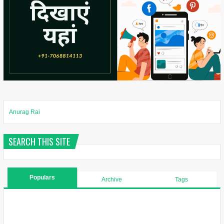
Anurag Rai
SEARCH THIS SITE
Populars
Archive
Tags