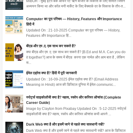
MIBOR - मुंबई इंटर-बैंक ऑफर रेट ऋण बाजार के विकास के लिए समिति जिसने
अध्ययन किया था और कॉल मनी मार्केट के लिए बेंचमार्क दर के विकास के तौर-त...
Computer का पूरा परिचय — History, Features और Importance
हिंदी में
Updated On : 21-10-2025 Computer का पूरा परिचय — History,
Features और Importance हिं...
बीएड और एम .ए. एक साथ कर सकते है?
क्या बीएड और एम .ए. एक साथ कर सकते है? [B.Ed and M.A. Can you do
it together?] आज के समय में बीएड करना एक नार्मल और आम बात है , लेकिन
स...
ईमेल एड्रेस क्या है? हिंदी में पूरी जानकारी
Updated On : 16-09-2025 ईमेल एड्रेस क्या है? (Email Address
Meaning in Hindi) आज की डिजिटल दुनिया में ईमेल communic...
स्पोर्ट्स साइकोलॉजी क्या है? महत्व, स्कोप और करियर ऑप्शंस (Complete
Career Guide)
Image by Clayton from Pixabay Updated On : 5-12-2025 स्पोर्ट्स
साइकोलॉजी क्या है? महत्व, स्कोप और करियर ऑप्शंस कभी आपने ...
Dark Web क्या है और इसमें जाने से पहले क्या सावधानी रखें?
Dark Web क्या है और इसमें जाने से पहले क्या सावधानी रखें? आज के डिजिटल