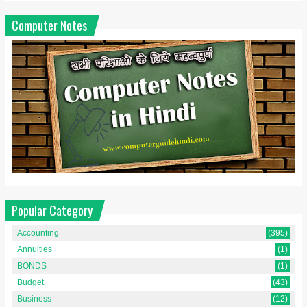
Computer Notes
Popular Category
Accounting
(395)
Annuities
(1)
BONDS
(1)
Budget
(43)
Business
(12)