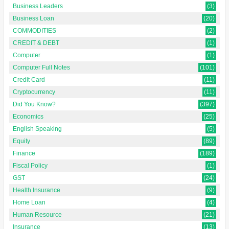
Business Leaders
(3)
Business Loan
(20)
COMMODITIES
(2)
CREDIT & DEBT
(1)
Computer
(1)
Computer Full Notes
(101)
Credit Card
(11)
Cryptocurrency
(11)
Did You Know?
(397)
Economics
(25)
English Speaking
(5)
Equity
(89)
Finance
(189)
Fiscal Policy
(1)
GST
(24)
Health Insurance
(9)
Home Loan
(4)
Human Resource
(21)
Insurance
(13)