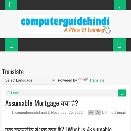
Translate
Powered by
Translate
Loan
Assumable Mortgage क्या है?
computerguidehindi
November 25, 2022
A
+
A
-
Print
Email
एक कल्पनीय बंधक क्या है? [What is Assumable