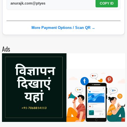
anurajk.com@ptyes
COPY ID
More Payment Options / Scan QR →
Ads