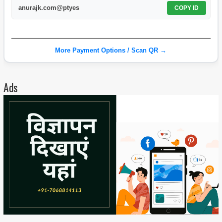
anurajk.com@ptyes
COPY ID
More Payment Options / Scan QR →
Ads