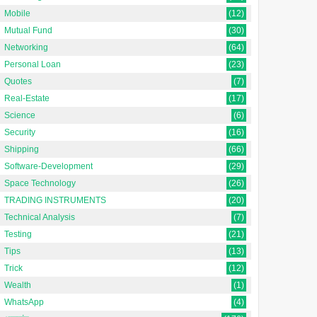
Mobile
(12)
Mutual Fund
(30)
Networking
(64)
Personal Loan
(23)
Quotes
(7)
Real-Estate
(17)
Science
(6)
Security
(16)
Shipping
(66)
Software-Development
(29)
Space Technology
(26)
TRADING INSTRUMENTS
(20)
Technical Analysis
(7)
Testing
(21)
Tips
(13)
Trick
(12)
Wealth
(1)
WhatsApp
(4)