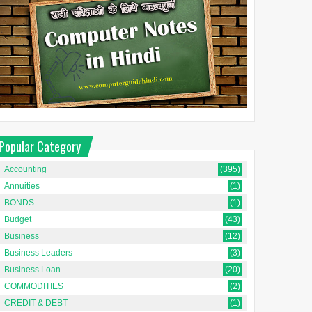
Popular Category
Accounting
(395)
Annuities
(1)
BONDS
(1)
Budget
(43)
Business
(12)
Business Leaders
(3)
Business Loan
(20)
COMMODITIES
(2)
CREDIT & DEBT
(1)