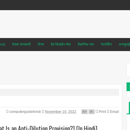
ost
रोचक जानकारी
टिप्स
वेब डिजाईन सेवा
वैज्ञानिक नाम
नेटवर्किंग
अनसुलझे 
computerguidehindi
November 10, 2022
A
+
A
-
Print
Email
 Is an Anti-Dilution Provision?] [In Hindi]