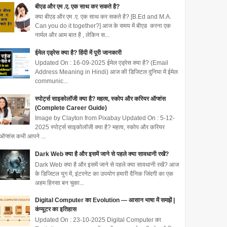
बीएड और एम .ए. एक साथ कर सकते है?
क्या बीएड और एम .ए. एक साथ कर सकते है? [B.Ed and M.A.
Can you do it together?] आज के समय में बीएड करना एक
नार्मल और आम बात है , लेकिन स...
ईमेल एड्रेस क्या है? हिंदी में पूरी जानकारी
Updated On : 16-09-2025 ईमेल एड्रेस क्या है? (Email
Address Meaning in Hindi) आज की डिजिटल दुनिया में ईमेल
communic...
स्पोर्ट्स साइकोलॉजी क्या है? महत्व, स्कोप और करियर ऑप्शंस
(Complete Career Guide)
Image by Clayton from Pixabay Updated On : 5-12-
2025 स्पोर्ट्स साइकोलॉजी क्या है? महत्व, स्कोप और करियर
ऑप्शंस कभी आपने ...
Dark Web क्या है और इसमें जाने से पहले क्या सावधानी रखें?
Dark Web क्या है और इसमें जाने से पहले क्या सावधानी रखें? आज
के डिजिटल युग में, इंटरनेट का उपयोग हमारी दैनिक जिंदगी का एक
अहम हिस्सा बन चुका...
Digital Computer का Evolution — आसान भाषा में समझें |
कंप्यूटर का इतिहास
Updated On : 23-10-2025 Digital Computer का