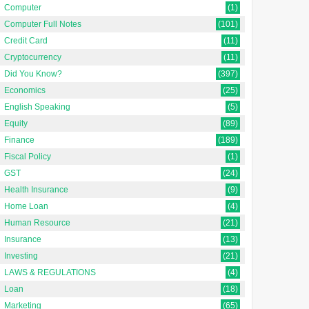
Computer
(1)
Computer Full Notes
(101)
Credit Card
(11)
Cryptocurrency
(11)
Bullet Bond क्या है?
Bearer Share क्या है?
Did You Know?
(397)
बुलेट बॉन्ड क्या है? [What is Bullet
बियरर शेयर क्या है? [What is
Economics
(25)
Bond? In Hindi]एक बुलेट बॉन्ड एक
Bearer Share? In Hindi]एक
English Speaking
(5)
Debt investment है जिसका ...
बियरर शेयर इक्विटी सिक्योरिटी है जो
Equity
(89)
पूरी तरह ...
Finance
(189)
Fiscal Policy
(1)
GST
(24)
Health Insurance
(9)
Home Loan
(4)
Human Resource
(21)
Insurance
(13)
Investing
(21)
LAWS & REGULATIONS
(4)
Loan
(18)
Marketing
(65)