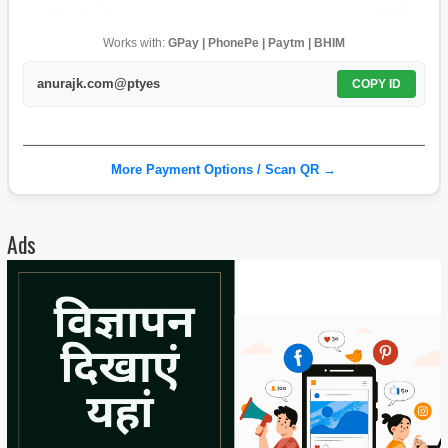
Works with:
GPay | PhonePe | Paytm | BHIM
anurajk.com@ptyes
COPY ID
More Payment Options / Scan QR →
Ads