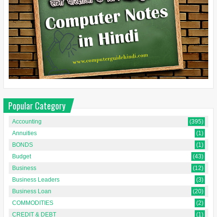
Popular Category
Accounting
(395)
Annuities
(1)
BONDS
(1)
Budget
(43)
Business
(12)
Business Leaders
(3)
Business Loan
(20)
COMMODITIES
(2)
CREDIT & DEBT
(1)