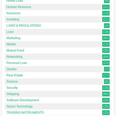
Home Loan
(4)
Human Resource
(21)
Insurance
(13)
Investing
(21)
LAWS & REGULATIONS
(4)
Loan
(18)
Marketing
(65)
Mobile
(12)
Mutual Fund
(30)
Networking
(64)
Personal Loan
(23)
Quotes
(7)
Real-Estate
(17)
Science
(6)
Security
(16)
Shipping
(66)
Software-Development
(29)
Space Technology
(26)
TRADING INSTRUMENTS
(20)