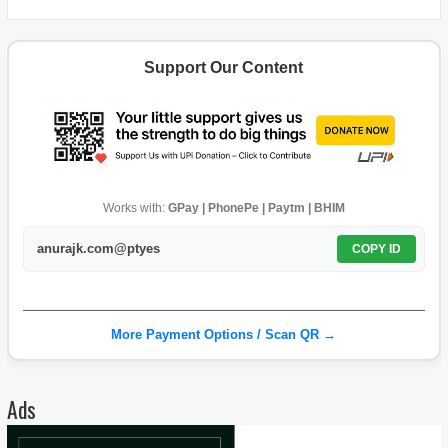
Support Our Content
Works with:
GPay | PhonePe | Paytm | BHIM
anurajk.com@ptyes
COPY ID
More Payment Options / Scan QR →
Ads