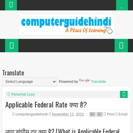
Translate
Powered by
Translate
Personal Loan
Applicable Federal Rate क्या है?
computerguidehindi
November 12, 2022
A
+
A
-
Print
Email
लागू संघीय दर क्या है? [What is Applicable Federal