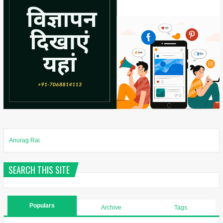
Anurag Rai
SEARCH THIS SITE
Populars
Archive
Tags