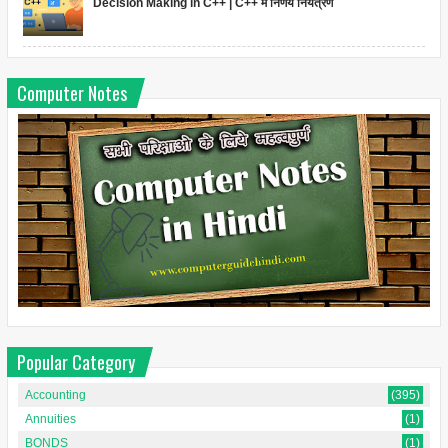
Decision Making in C++ | C++ में निर्णय नियंत्रण
Computer Notes
Popular Category
Accounting
(395)
Annuities
(1)
BONDS
(1)