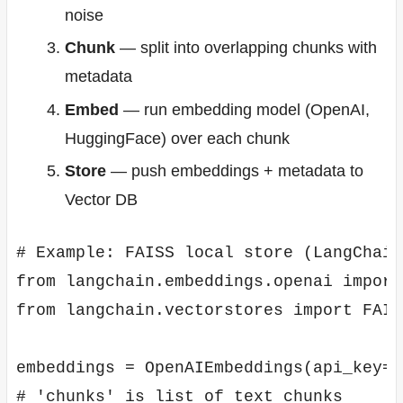
noise
Chunk
— split into overlapping chunks with
metadata
Embed
— run embedding model (OpenAI,
HuggingFace) over each chunk
Store
— push embeddings + metadata to
Vector DB
# Example: FAISS local store (LangChain
from langchain.embeddings.openai import
from langchain.vectorstores import FAISS
embeddings = OpenAIEmbeddings(api_key="
# 'chunks' is list of text chunks
