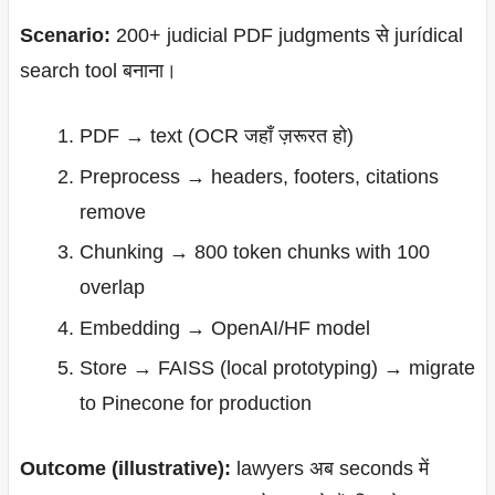
Scenario:
200+ judicial PDF judgments से jurídical
search tool बनाना।
PDF → text (OCR जहाँ ज़रूरत हो)
Preprocess → headers, footers, citations
remove
Chunking → 800 token chunks with 100
overlap
Embedding → OpenAI/HF model
Store → FAISS (local prototyping) → migrate
to Pinecone for production
Outcome (illustrative):
lawyers अब seconds में