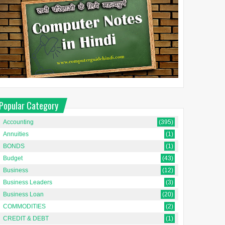
Popular Category
Accounting
(395)
Annuities
(1)
BONDS
(1)
Budget
(43)
Business
(12)
Business Leaders
(3)
Business Loan
(20)
COMMODITIES
(2)
CREDIT & DEBT
(1)