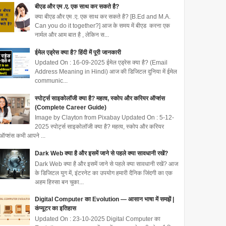
बीएड और एम .ए. एक साथ कर सकते है?
क्या बीएड और एम .ए. एक साथ कर सकते है? [B.Ed and M.A.
Can you do it together?] आज के समय में बीएड करना एक
नार्मल और आम बात है , लेकिन स...
ईमेल एड्रेस क्या है? हिंदी में पूरी जानकारी
Updated On : 16-09-2025 ईमेल एड्रेस क्या है? (Email
Address Meaning in Hindi) आज की डिजिटल दुनिया में ईमेल
communic...
स्पोर्ट्स साइकोलॉजी क्या है? महत्व, स्कोप और करियर ऑप्शंस
(Complete Career Guide)
Image by Clayton from Pixabay Updated On : 5-12-
2025 स्पोर्ट्स साइकोलॉजी क्या है? महत्व, स्कोप और करियर
ऑप्शंस कभी आपने ...
Dark Web क्या है और इसमें जाने से पहले क्या सावधानी रखें?
Dark Web क्या है और इसमें जाने से पहले क्या सावधानी रखें? आज
के डिजिटल युग में, इंटरनेट का उपयोग हमारी दैनिक जिंदगी का एक
अहम हिस्सा बन चुका...
Digital Computer का Evolution — आसान भाषा में समझें |
कंप्यूटर का इतिहास
Updated On : 23-10-2025 Digital Computer का