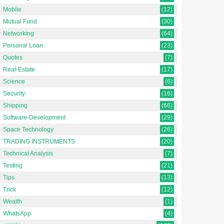
Mobile
(12)
Mutual Fund
(30)
Networking
(64)
Personal Loan
(23)
Quotes
(7)
Real-Estate
(17)
Science
(6)
Security
(16)
Shipping
(66)
Software-Development
(29)
Space Technology
(26)
TRADING INSTRUMENTS
(20)
Technical Analysis
(7)
Testing
(21)
Tips
(13)
Trick
(12)
Wealth
(1)
WhatsApp
(4)