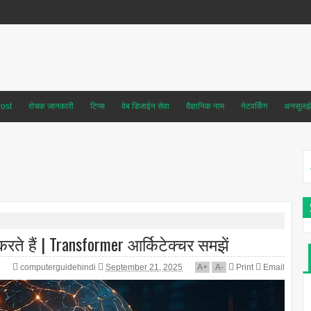
ost
रोचक जानकारी
टिप्स
वेब डिजाईन सेवा
वैज्ञानिक नाम
नेटवर्किंग
अनसुलझे 
ते हैं | Transformer आर्किटेक्चर समझें
computerguidehindi
September 21, 2025
A
+
A
-
Print
Email