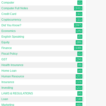
Computer
(1)
Computer Full Notes
(101)
Credit Card
(11)
Cryptocurrency
(11)
Did You Know?
(397)
Economics
(25)
English Speaking
(5)
Equity
(89)
Finance
(189)
Fiscal Policy
(1)
GST
(24)
Health Insurance
(9)
Home Loan
(4)
Human Resource
(21)
Insurance
(13)
Investing
(21)
LAWS & REGULATIONS
(4)
Loan
(18)
Marketing
(65)