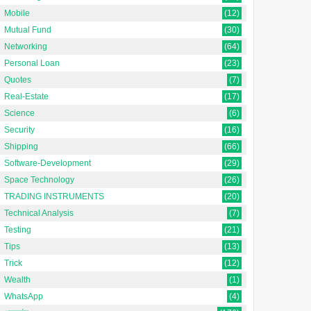
Mobile
(12)
Mutual Fund
(30)
Networking
(64)
Personal Loan
(23)
Quotes
(7)
Real-Estate
(17)
Science
(6)
Security
(16)
Shipping
(66)
Software-Development
(29)
Space Technology
(26)
TRADING INSTRUMENTS
(20)
Technical Analysis
(7)
Testing
(21)
Tips
(13)
Trick
(12)
Wealth
(1)
WhatsApp
(4)