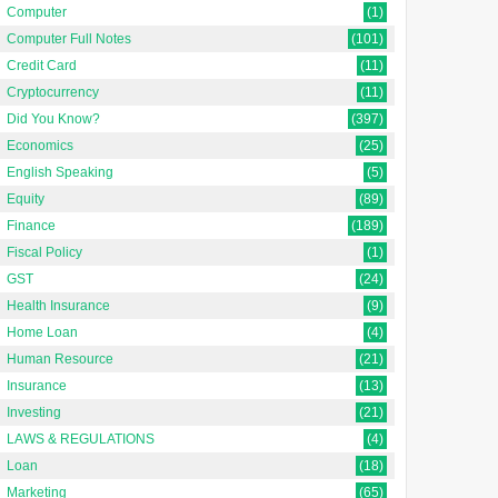
Computer
(1)
Computer Full Notes
(101)
Credit Card
(11)
Cryptocurrency
(11)
Did You Know?
(397)
Economics
(25)
English Speaking
(5)
Equity
(89)
Finance
(189)
Fiscal Policy
(1)
GST
(24)
Health Insurance
(9)
Home Loan
(4)
Human Resource
(21)
Insurance
(13)
Investing
(21)
LAWS & REGULATIONS
(4)
Loan
(18)
Marketing
(65)