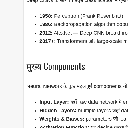
deep CNNs के साथ image classification में क्रा
1958:
Perceptron (Frank Rosenblatt)
1986:
Backpropagation algorithm popu
2012:
AlexNet — Deep CNN breakthr
2017+
: Transformers और large-scale 
मुख्य Components
Neural Network के कुछ महत्वपूर्ण components नीचे 
Input Layer:
यहाँ raw data network में en
Hidden Layers:
multiple layers जहां da
Weights & Biases:
parameters जो learn
Activation Function:
यह decide करता है 