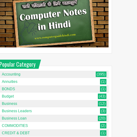
Popular Category
Accounting
(395)
Annuities
(1)
BONDS
(1)
Budget
(43)
Business
(12)
Business Leaders
(3)
Business Loan
(20)
COMMODITIES
(2)
CREDIT & DEBT
(1)