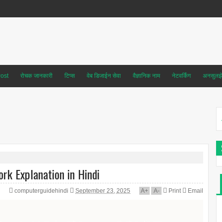
ost
रोचक जानकारी
टिप्स
वेब डिजाईन सेवा
वैज्ञानिक नाम
नेटवर्किंग
अनसुलझे 
ork Explanation in Hindi
computerguidehindi
September 23, 2025
A
+
A
-
Print
Email