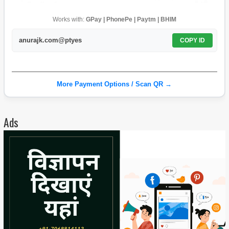
Works with:
GPay | PhonePe | Paytm | BHIM
anurajk.com@ptyes
COPY ID
More Payment Options / Scan QR →
Ads