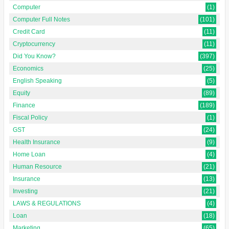
Computer
(1)
Computer Full Notes
(101)
Credit Card
(11)
Cryptocurrency
(11)
Did You Know?
(397)
Economics
(25)
English Speaking
(5)
Equity
(89)
Finance
(189)
Fiscal Policy
(1)
GST
(24)
Health Insurance
(9)
Home Loan
(4)
Human Resource
(21)
Insurance
(13)
Investing
(21)
LAWS & REGULATIONS
(4)
Loan
(18)
Marketing
(65)