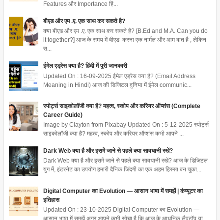
Features और Importance हिं...
बीएड और एम .ए. एक साथ कर सकते है?
क्या बीएड और एम .ए. एक साथ कर सकते है? [B.Ed and M.A. Can you do
it together?] आज के समय में बीएड करना एक नार्मल और आम बात है , लेकिन
स...
ईमेल एड्रेस क्या है? हिंदी में पूरी जानकारी
Updated On : 16-09-2025 ईमेल एड्रेस क्या है? (Email Address
Meaning in Hindi) आज की डिजिटल दुनिया में ईमेल communic...
स्पोर्ट्स साइकोलॉजी क्या है? महत्व, स्कोप और करियर ऑप्शंस (Complete
Career Guide)
Image by Clayton from Pixabay Updated On : 5-12-2025 स्पोर्ट्स
साइकोलॉजी क्या है? महत्व, स्कोप और करियर ऑप्शंस कभी आपने ...
Dark Web क्या है और इसमें जाने से पहले क्या सावधानी रखें?
Dark Web क्या है और इसमें जाने से पहले क्या सावधानी रखें? आज के डिजिटल
युग में, इंटरनेट का उपयोग हमारी दैनिक जिंदगी का एक अहम हिस्सा बन चुका...
Digital Computer का Evolution — आसान भाषा में समझें | कंप्यूटर का
इतिहास
Updated On : 23-10-2025 Digital Computer का Evolution —
आसान भाषा में समझें अगर आपने कभी सोचा है कि आज के आधुनिक लैपटॉप या...