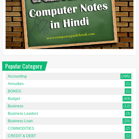
Popular Category
Accounting
(395)
Annuities
(1)
BONDS
(1)
Budget
(43)
Business
(12)
Business Leaders
(3)
Business Loan
(20)
COMMODITIES
(2)
CREDIT & DEBT
(1)