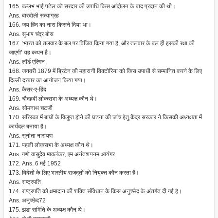
165. बल्लभ भाई पटेल को सरदार की उपाधि किस आंदोलन के बाद प्रदान की थी।
Ans. बारदोली सत्याग्रह
166. जय हिंद का नारा किसने दिया था।
Ans. सुभाष चंद्र बोस
167. ‘भारत को तलवार के बल पर विजित किया गया है, और तलवार के बल ही इसकी रक्षा की
जाएगी’ यह कथन है।
Ans. लॉर्ड एल्गिन
168. जनवरी 1879 में ब्रिटेन की महारानी विक्टोरिया को किस उपाधी से सम्मानित करने के लिए
दिल्ली दरबार का आयोजन किया गया।
Ans. कैसर-ए-हिंद
169. चौदहवीं लोकसभा के अध्यक्ष कौन थे।
Ans. सोमनाथ चटर्जी
170. सरिस्का में बाघों के विलुप्त होने की घटना की जांच हेतु केंद्र सरकार ने किसकी अध्यक्षता में
कार्यदल बनाया है।
Ans. सूनीता नारायण
171. पहली लोकसभा के अध्यक्ष कौन थे।
Ans. गणो वासुदेव मावलंकर, एम अनंतशयनम आयंगर
172. Ans. 6 मई 1952
173. विदेशों के लिए भारतीय राजदूतों को नियुक्त कौन करता है।
Ans. राष्ट्रपति
174. राष्ट्रपति को क्षमादान की शक्ति संविधान के किस अनुच्छेद के अंतर्गत दी गई है।
Ans. अनुच्छेद72
175. झंडा समिति के अध्यक्ष कौन थे।