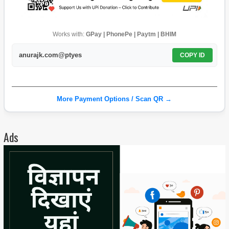
Works with:
GPay | PhonePe | Paytm | BHIM
anurajk.com@ptyes
COPY ID
More Payment Options / Scan QR →
Ads