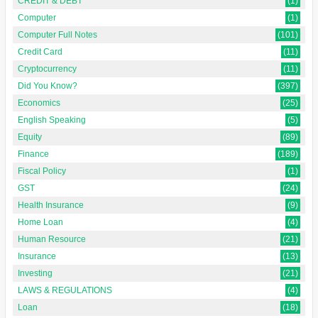
CREDIT & DEBT
(1)
Computer
(1)
Computer Full Notes
(101)
Credit Card
(11)
Cryptocurrency
(11)
Did You Know?
(397)
Economics
(25)
English Speaking
(5)
Equity
(89)
Finance
(189)
Fiscal Policy
(1)
GST
(24)
Health Insurance
(9)
Home Loan
(4)
Human Resource
(21)
Insurance
(13)
Investing
(21)
LAWS & REGULATIONS
(4)
Loan
(18)