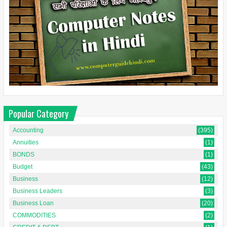
Popular Category
Accounting
(395)
Annuities
(1)
BONDS
(1)
Budget
(43)
Business
(12)
Business Leaders
(3)
Business Loan
(20)
COMMODITIES
(2)