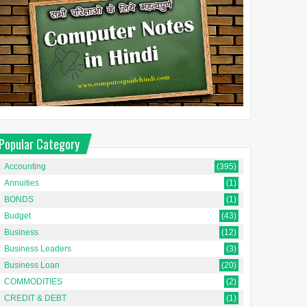
Popular Category
Accounting
(395)
Annuities
(1)
BONDS
(1)
Budget
(43)
Business
(12)
Business Leaders
(3)
Business Loan
(20)
COMMODITIES
(2)
CREDIT & DEBT
(1)