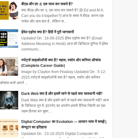
बीएड और एम .ए. एक साथ कर सकते है?
क्या बीएड और एम .ए. एक साथ कर सकते है? [B.Ed and M.A.
Can you do it together?] आज के समय में बीएड करना एक
नार्मल और आम बात है , लेकिन स...
ईमेल एड्रेस क्या है? हिंदी में पूरी जानकारी
Updated On : 16-09-2025 ईमेल एड्रेस क्या है? (Email
Address Meaning in Hindi) आज की डिजिटल दुनिया में ईमेल
communic...
स्पोर्ट्स साइकोलॉजी क्या है? महत्व, स्कोप और करियर ऑप्शंस
(Complete Career Guide)
Image by Clayton from Pixabay Updated On : 5-12-
2025 स्पोर्ट्स साइकोलॉजी क्या है? महत्व, स्कोप और करियर
ऑप्शंस कभी आपने ...
Dark Web क्या है और इसमें जाने से पहले क्या सावधानी रखें?
Dark Web क्या है और इसमें जाने से पहले क्या सावधानी रखें? आज
के डिजिटल युग में, इंटरनेट का उपयोग हमारी दैनिक जिंदगी का एक
अहम हिस्सा बन चुका...
Digital Computer का Evolution — आसान भाषा में समझें |
कंप्यूटर का इतिहास
Updated On : 23-10-2025 Digital Computer का