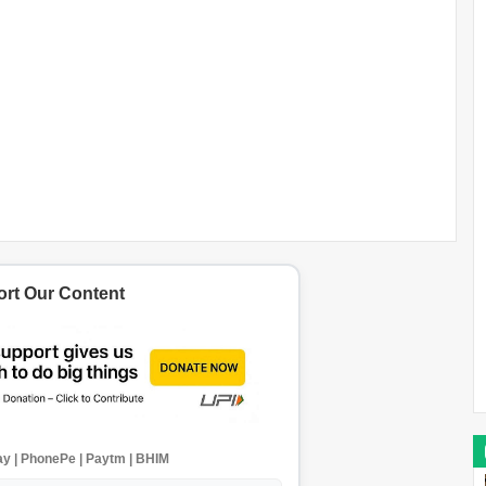
rt Our Content
y | PhonePe | Paytm | BHIM