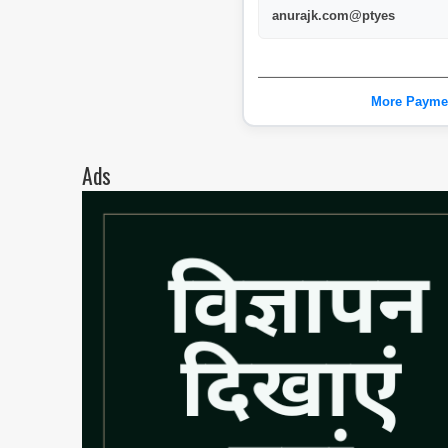
anurajk.com@ptyes
More Payme
Ads