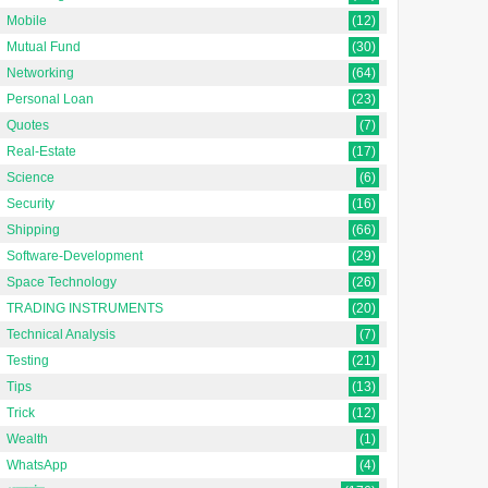
Mobile
(12)
Mutual Fund
(30)
Networking
(64)
Personal Loan
(23)
Quotes
(7)
Real-Estate
(17)
Science
(6)
Security
(16)
Shipping
(66)
Software-Development
(29)
Space Technology
(26)
TRADING INSTRUMENTS
(20)
Technical Analysis
(7)
Testing
(21)
Tips
(13)
Trick
(12)
Wealth
(1)
WhatsApp
(4)