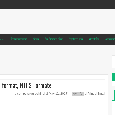
ost
रोचक जानकारी
टिप्स
वेब डिजाईन सेवा
वैज्ञानिक नाम
नेटवर्किंग
अनसुलझे 
32 format, NTFS Formate
computerguidehindi
May 11, 2017
A
+
A
-
Print
Email