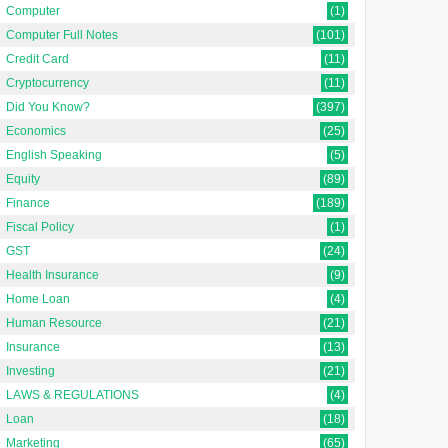
Computer
(1)
Computer Full Notes
(101)
Credit Card
(11)
Cryptocurrency
(11)
Did You Know?
(397)
Economics
(25)
English Speaking
(5)
Equity
(89)
Finance
(189)
Fiscal Policy
(1)
GST
(24)
Health Insurance
(9)
Home Loan
(4)
Human Resource
(21)
Insurance
(13)
Investing
(21)
LAWS & REGULATIONS
(4)
Loan
(18)
Marketing
(65)