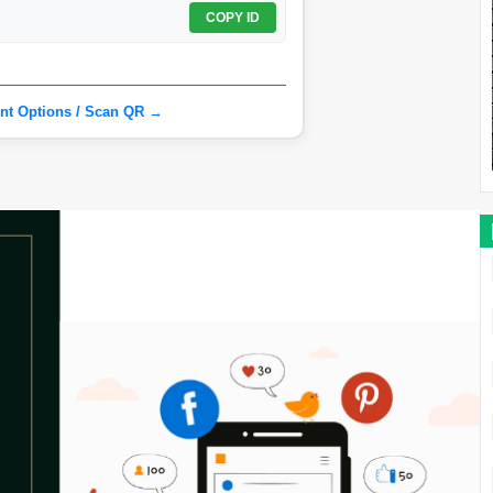
COPY ID
nt Options / Scan QR →