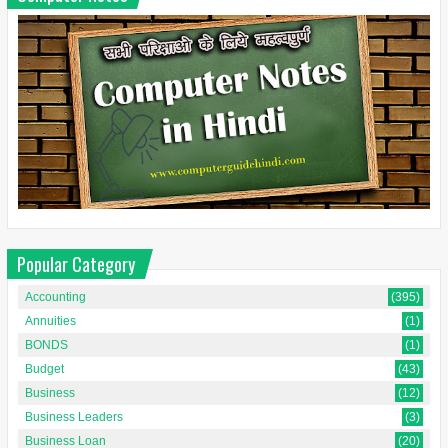
Popular Category
Accounting
(395)
Annuities
(1)
BONDS
(1)
Budget
(43)
Business
(12)
Business Leaders
(3)
Business Loan
(20)