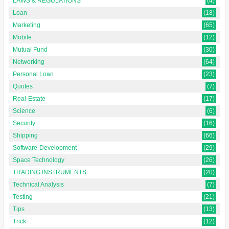
LAWS & REGULATIONS
(4)
Loan
(18)
Marketing
(65)
Mobile
(12)
Mutual Fund
(30)
Networking
(64)
Personal Loan
(23)
Quotes
(7)
Real-Estate
(17)
Science
(6)
Security
(16)
Shipping
(66)
Software-Development
(29)
Space Technology
(26)
TRADING INSTRUMENTS
(20)
Technical Analysis
(7)
Testing
(21)
Tips
(13)
Trick
(12)