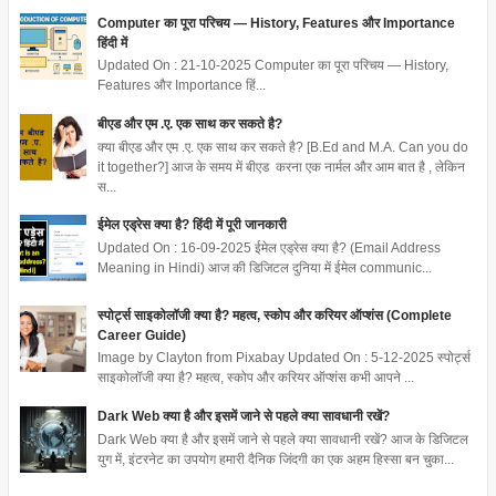
Computer का पूरा परिचय — History, Features और Importance
हिंदी में
Updated On : 21-10-2025 Computer का पूरा परिचय — History,
Features और Importance हिं...
बीएड और एम .ए. एक साथ कर सकते है?
क्या बीएड और एम .ए. एक साथ कर सकते है? [B.Ed and M.A. Can you do
it together?] आज के समय में बीएड करना एक नार्मल और आम बात है , लेकिन
स...
ईमेल एड्रेस क्या है? हिंदी में पूरी जानकारी
Updated On : 16-09-2025 ईमेल एड्रेस क्या है? (Email Address
Meaning in Hindi) आज की डिजिटल दुनिया में ईमेल communic...
स्पोर्ट्स साइकोलॉजी क्या है? महत्व, स्कोप और करियर ऑप्शंस (Complete
Career Guide)
Image by Clayton from Pixabay Updated On : 5-12-2025 स्पोर्ट्स
साइकोलॉजी क्या है? महत्व, स्कोप और करियर ऑप्शंस कभी आपने ...
Dark Web क्या है और इसमें जाने से पहले क्या सावधानी रखें?
Dark Web क्या है और इसमें जाने से पहले क्या सावधानी रखें? आज के डिजिटल
युग में, इंटरनेट का उपयोग हमारी दैनिक जिंदगी का एक अहम हिस्सा बन चुका...