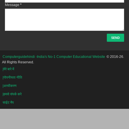
Message
*
Computerguidehindi -India's No-1 Computer Educational Website
© 2016-26.
All Rights Reserved.
|मेरे बारे में
|गोपनीयता नीति
|अस्वीकरण
|हमसे संपर्क करे
साईट मैप