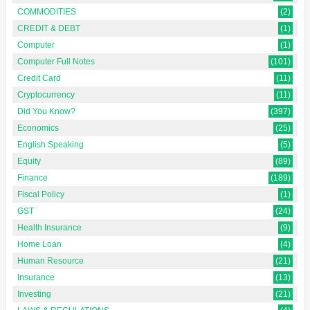
COMMODITIES
(2)
CREDIT & DEBT
(1)
Computer
(1)
Computer Full Notes
(101)
Credit Card
(11)
Cryptocurrency
(11)
Did You Know?
(397)
Economics
(25)
English Speaking
(5)
Equity
(89)
Finance
(189)
Fiscal Policy
(1)
GST
(24)
Health Insurance
(9)
Home Loan
(4)
Human Resource
(21)
Insurance
(13)
Investing
(21)