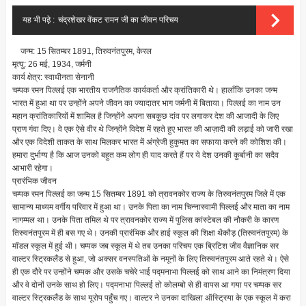
यह भी पढ़े :
चंद्रशेखर वेंकट रामन जी का जीवन परिचय
जन्म: 15 सितम्बर 1891, तिरुवनंतपुरम, केरल
मृत्यु: 26 मई, 1934, जर्मनी
कार्य क्षेत्र: स्वाधीनता सेनानी
चम्पक रमन पिल्लई एक भारतीय राजनैतिक कार्यकर्ता और क्रांतिकारी थे। हालाँकि उनका जन्म
भारत में हुआ था पर उन्होंने अपने जीवन का ज्यादातर भाग जर्मनी में बिताया। पिल्लई का नाम उन
महान क्रांतिकारियों में शामिल है जिन्होंने अपना सबकुछ दांव पर लगाकर देश की आजादी के लिए
प्राण गंवा दिए। वे एक ऐसे वीर थे जिन्होंने विदेश में रहते हुए भारत की आज़ादी की लड़ाई को जारी रखा
और एक विदेशी ताकत के साथ मिलकर भारत में अंग्रेजी हुकुमत का सफाया करने की कोशिश की।
हमारा दुर्भाग्य है कि आज उनको बहुत कम लोग ही याद करते हैं पर ये देश उनकी कुर्बानी का सदैव
आभारी रहेगा।
प्रारंभिक जीवन
चम्पक रमन पिल्लई का जन्म 15 सितम्बर 1891 को त्रावनकोर राज्य के तिरुवनंतपुरम जिले में एक
सामान्य माध्यम वर्गीय परिवार में हुआ था। उनके पिता का नाम चिन्नास्वामी पिल्लई और माता का नाम
नागम्मल था। उनके पिता तमिल थे पर त्रावनकोर राज्य में पुलिस कांस्टेबल की नौकरी के कारण
तिरुवनंतपुरम में ही बस गए थे। उनकी प्रारंभिक और हाई स्कूल की शिक्षा थैकौड़ (तिरुवनंतपुरम) के
मॉडल स्कूल में हुई थी। चम्पक जब स्कूल में थे तब उनका परिचय एक ब्रिटिश जीव वैज्ञानिक सर
वाल्टर स्ट्रिकलैंड से हुआ, जो अक्सर वनस्पतिओं के नमूनों के लिए तिरुवनंतपुरम आते रहते थे। ऐसे
ही एक दौरे पर उन्होंने चम्पक और उसके चचेरे भाई पद्मनाभा पिल्लई को साथ आने का निमंत्रण दिया
और वे दोनों उनके साथ हो लिए। पद्मनाभा पिल्लई तो कोलम्बो से ही वापस आ गया पर चम्पक सर
वाल्टर स्ट्रिकलैंड के साथ यूरोप पहुँच गए। वाल्टर ने उनका दाखिला ऑस्ट्रिया के एक स्कूल में करा