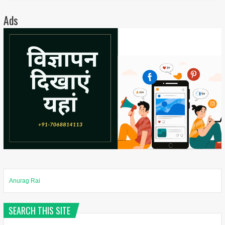
Ads
Anurag Rai
SEARCH THIS SITE