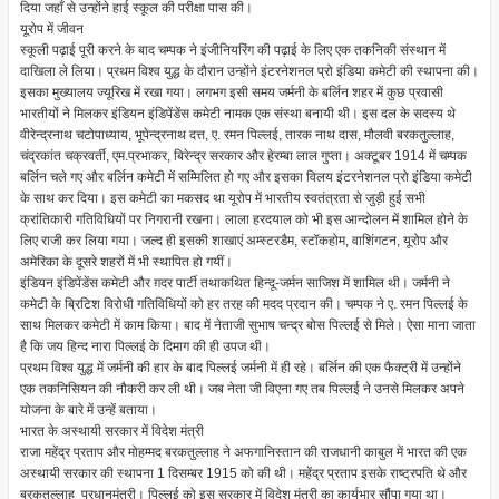
दिया जहाँ से उन्होंने हाई स्कूल की परीक्षा पास की।
यूरोप में जीवन
स्कूली पढ़ाई पूरी करने के बाद चम्पक ने इंजीनियरिंग की पढ़ाई के लिए एक तकनिकी संस्थान में
दाखिला ले लिया। प्रथम विश्व युद्ध के दौरान उन्होंने इंटरनेशनल प्रो इंडिया कमेटी की स्थापना की।
इसका मुख्यालय ज्यूरिख में रखा गया। लगभग इसी समय जर्मनी के बर्लिन शहर में कुछ प्रवासी
भारतीयों ने मिलकर इंडियन इंडिपेंडेंस कमेटी नामक एक संस्था बनायी थी। इस दल के सदस्य थे
वीरेन्द्रनाथ चटोपाध्याय, भूपेन्द्रनाथ दत्त, ए. रमन पिल्लई, तारक नाथ दास, मौलवी बरकतुल्लाह,
चंद्रकांत चक्रवर्ती, एम.प्रभाकर, बिरेन्द्र सरकार और हेरम्बा लाल गुप्ता। अक्टूबर 1914 में चम्पक
बर्लिन चले गए और बर्लिन कमेटी में सम्मिलित हो गए और इसका विलय इंटरनेशनल प्रो इंडिया कमेटी
के साथ कर दिया। इस कमेटी का मकसद था यूरोप में भारतीय स्वतंत्रता से जुड़ी हुई सभी
क्रांतिकारी गतिविधियों पर निगरानी रखना। लाला हरदयाल को भी इस आन्दोलन में शामिल होने के
लिए राजी कर लिया गया। जल्द ही इसकी शाखाएं अम्स्टरडैम, स्टॉकहोम, वाशिंगटन, यूरोप और
अमेरिका के दूसरे शहरों में भी स्थापित हो गयीं।
इंडियन इंडिपेंडेंस कमेटी और ग़दर पार्टी तथाकथित हिन्दू-जर्मन साजिश में शामिल थी। जर्मनी ने
कमेटी के ब्रिटिश विरोधी गतिविधियों को हर तरह की मदद प्रदान की। चम्पक ने ए. रमन पिल्लई के
साथ मिलकर कमेटी में काम किया। बाद में नेताजी सुभाष चन्द्र बोस पिल्लई से मिले। ऐसा माना जाता
है कि जय हिन्द नारा पिल्लई के दिमाग की ही उपज थी।
प्रथम विश्व युद्ध में जर्मनी की हार के बाद पिल्लई जर्मनी में ही रहे। बर्लिन की एक फैक्ट्री में उन्होंने
एक तकनिसियन की नौकरी कर ली थी। जब नेता जी विएना गए तब पिल्लई ने उनसे मिलकर अपने
योजना के बारे में उन्हें बताया।
भारत के अस्थायी सरकार में विदेश मंत्री
राजा महेंद्र प्रताप और मोहम्मद बरकतुल्लाह ने अफगानिस्तान की राजधानी काबुल में भारत की एक
अस्थायी सरकार की स्थापना 1 दिसम्बर 1915 को की थी। महेंद्र प्रताप इसके राष्ट्रपति थे और
बरकतुल्लाह प्रधानमंत्री। पिल्लई को इस सरकार में विदेश मंत्री का कार्यभार सौंपा गया था।