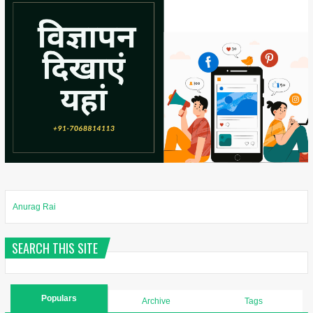
Anurag Rai
SEARCH THIS SITE
Populars
Archive
Tags