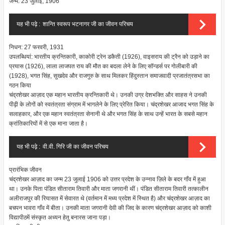
जन्म: 23 जुलाई, 1906
यह भी पढ़े :
शान्ति स्वरूप भटनागर जी का जीवन परिचय
निधन: 27 फरवरी, 1931
उपलब्धियां: भारतीय क्रन्तिकारी, काकोरी ट्रेन डकैती (1926), वाइसराय की ट्रैन को उड़ाने का
प्रयास (1926), लाला लाजपत राय की मौत का बदला लेने के लिए सॉन्डर्स पर गोलीबारी की
(1928), भगत सिंह, सुखदेव और राजगुरु के साथ मिलकर हिंदुस्तान समाजवादी प्रजातंत्रसभा का
गठन किया
चंद्रशेखर आज़ाद एक महान भारतीय क्रन्तिकारी थे। उनकी उग्र देशभक्ति और साहस ने उनकी
पीढ़ी के लोगों को स्वतंत्रता संग्राम में भागलेने के लिए प्रेरित किया। चंद्रशेखर आजाद भगत सिंह के
सलाहकार, और एक महान स्वतंत्रता सेनानी थे और भगत सिंह के साथ उन्हें भारत के सबसे महान
क्रांतिकारियों में से एक माना जाता है।
यह भी पढ़े :
वी.वी. गिरि जी का जीवन परिचय
प्रारंभिक जीवन
चंद्रशेखर आज़ाद का जन्म 23 जुलाई 1906 को उत्तर प्रदेश के उन्नाव ज़िले के बदर गाँव में हुआ
था। उनके पिता पंडित सीताराम तिवारी और माता जगरानी थीं। पंडित सीताराम तिवारी तत्कालीन
अलीराजपुर की रियासत में सेवारत थे (वर्तमान में मध्य प्रदेश में स्थित है) और चंद्रशेखर आज़ाद का
बचपन भावरा गाँव में बीता। उनकी माता जगरानी देवी की जिद के कारण चंद्रशेखर आज़ाद को काशी
विद्यापीठमें संस्कृत अध्यन हेतु बनारस जाना पड़ा।