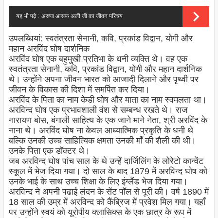
यह भी पढ़े :
अरुणा आसफ़ अली जी का जीवन परिचय
उपलब्धियां: स्वतंत्रता सेनानी, कवि, प्रकांड विद्वान, योगी और
महान अरविंद घोष
दार्शनिक
अरविंद घोष एक बहुमुखी प्रतिभा के धनी व्यक्ति थे। वह एक
स्वतंत्रता सेनानी, कवि, प्रकांड विद्वान, योगी और महान दार्शनिक
थे। उन्होंने अपना जीवन भारत को आजादी दिलाने और पृथ्वी पर
जीवन के विकास की दिशा में समर्पित कर दिया।
अरविंद के पिता का नाम केडी घोष और माता का नाम स्वमलता था।
अरविन्द घोष एक प्रभावशाली वंश से सम्बन्ध रखते थे। राज
नारायण बोस, बंगाली साहित्य के एक जाने माने नेता, श्री अरविंद के
नाना थे। अरविंद घोष ना केवल आध्यात्मिक प्रकृति के धनी थे
बल्कि उनकी उच्च साहित्यिक क्षमता उनकी माँ की शैली की थी।
उनके पिता एक डॉक्टर थे।
जब अरविन्द घोष पांच साल के थे उन्हें दार्जिलिंग के लोरेटो कान्वेंट
स्कूल में भेज दिया गया। दो साल के बाद 1879 में अरविन्द घोष को
उनके भाई के साथ उच्च शिक्षा के लिए इंग्लैंड भेज दिया गया।
अरविन्द ने अपनी पढाई लंदन के सेंट पॉल से पूरी की। वर्ष 1890 में
18 साल की उम्र में अरविन्द को कैंब्रिज में प्रवेश मिल गया। यहाँ
पर उन्होंने स्वयं को यूरोपीय क्लासिक्स के एक छात्र के रूप में