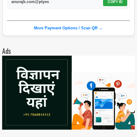
anurajk.com@ptyes
COPY ID
More Payment Options / Scan QR →
Ads