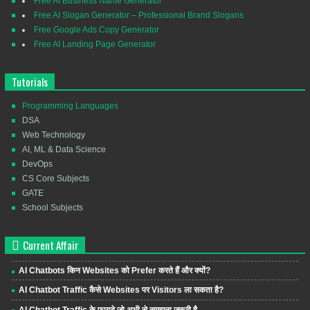
Free AI Business Name Generator
Free AI Slogan Generator – Professional Brand Slogans
Free Google Ads Copy Generator
Free AI Landing Page Generator
Tutorials
Programming Languages
DSA
Web Technology
AI, ML & Data Science
DevOps
CS Core Subjects
GATE
School Subjects
Current Affair
AI Chatbots किन Websites को Prefer करते हैं और क्यों?
AI Chatbot Traffic कैसे Websites पर Visitors ला सकता है?
AI Chatbot Traffic के फायदे जो अभी से समझना जरूरी है