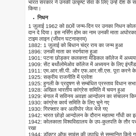
भारत सरकार ने उनकी उत्कृष्ट सेवा के लिए उन्हें देश के
किया।
निधन
1 जुलाई 1962 को 80वें जन्म-दिन पर उनका निधन कोलकाता
दान दे दिया। इस नर्सिंग होम का नाम उनकी माता अघोरका
टाइम लाइन (जीवन घटनाक्रम)
1882: 1 जुलाई को बिधान चंद्र राय का जन्म हुआ
1896: उनकी माता का स्वर्गवास हुआ
1901: पटना छोड़कर कलकत्ता मेडिकल कॉलेज में अध्यय
1909: सेंट बर्थोलोमेओव कॉलेज में अध्ययन के लिए इंग्लैं
1911: एम.आर.सी.पी. और एफ.आर.सी.एस. पूरा करने के
1925: सक्रीय राजनीति में प्रवेश
1925: हुगली के प्रदुषण से सम्बंधित प्रस्ताव विधान सभा 
1928: अखिल भारतीय कांग्रेस समिति में चयन हुआ
1929: बंगाल में सविनय अवज्ञा आन्दोलन का संचालन कि
1930: कांग्रेस कार्य समिति के लिए चुने गए
1930: गिरफ्तार कर अलीपोर जेल भेजे गए
1942: भारत छोड़ो आन्दोलन के दौरान महात्मा गाँधी का 
1942: कोलकाता विश्वविद्यालय के उप-कुलपति के तौर पर उन्ह
रखा
1944: डॉक्टर ऑफ़ साइंस की उपाधि से सम्मानित किये ग