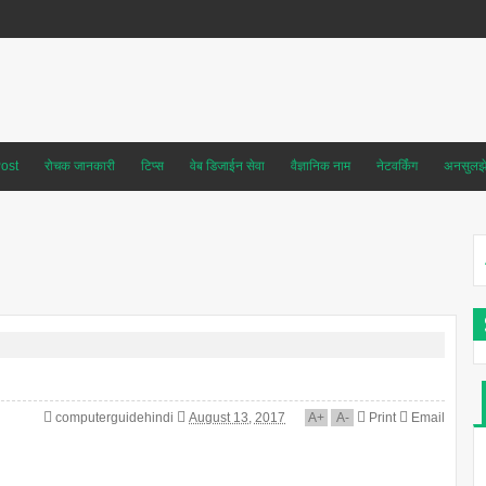
ost
रोचक जानकारी
टिप्स
वेब डिजाईन सेवा
वैज्ञानिक नाम
नेटवर्किंग
अनसुलझे 
computerguidehindi
August 13, 2017
A
+
A
-
Print
Email