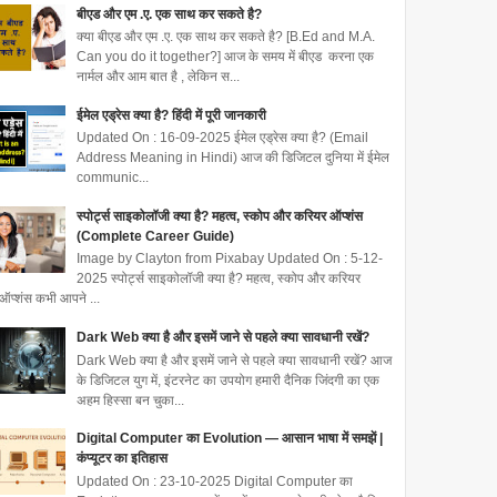
बीएड और एम .ए. एक साथ कर सकते है?
क्या बीएड और एम .ए. एक साथ कर सकते है? [B.Ed and M.A.
Can you do it together?] आज के समय में बीएड करना एक
नार्मल और आम बात है , लेकिन स...
ईमेल एड्रेस क्या है? हिंदी में पूरी जानकारी
Updated On : 16-09-2025 ईमेल एड्रेस क्या है? (Email
Address Meaning in Hindi) आज की डिजिटल दुनिया में ईमेल
communic...
स्पोर्ट्स साइकोलॉजी क्या है? महत्व, स्कोप और करियर ऑप्शंस
(Complete Career Guide)
Image by Clayton from Pixabay Updated On : 5-12-
2025 स्पोर्ट्स साइकोलॉजी क्या है? महत्व, स्कोप और करियर
ऑप्शंस कभी आपने ...
Dark Web क्या है और इसमें जाने से पहले क्या सावधानी रखें?
Dark Web क्या है और इसमें जाने से पहले क्या सावधानी रखें? आज
के डिजिटल युग में, इंटरनेट का उपयोग हमारी दैनिक जिंदगी का एक
अहम हिस्सा बन चुका...
Digital Computer का Evolution — आसान भाषा में समझें |
कंप्यूटर का इतिहास
Updated On : 23-10-2025 Digital Computer का