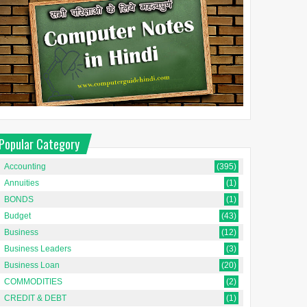
Popular Category
Accounting
(395)
Annuities
(1)
BONDS
(1)
Budget
(43)
Business
(12)
Business Leaders
(3)
Business Loan
(20)
COMMODITIES
(2)
CREDIT & DEBT
(1)