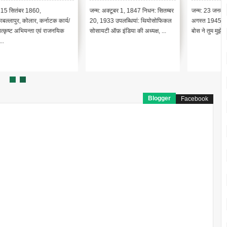
जन्म: अक्टूबर 1, 1847 निधन: सितम्बर
जन्म: 23 जनवरी 1897 मृत्यु: 18
/
20, 1933 उपलब्धियां: थियोसोफिकल
अगस्त 1945 उपलब्धियां– सुभाष चन्द्र
सोसायटी ऑफ़ इंडिया की अध्यक्ष, ...
बोस ने तुम मुझे खून दो मैं तुम...
Blogger
Facebook