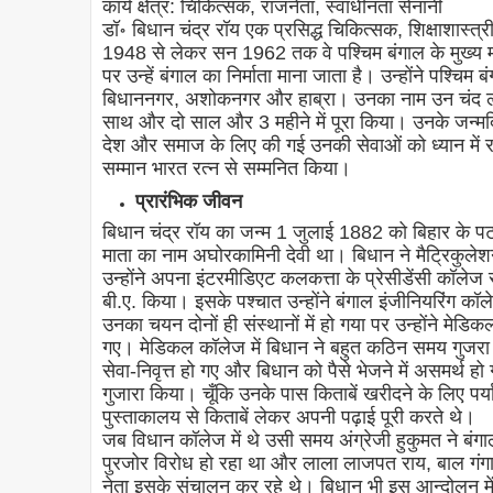
कार्य क्षेत्र: चिकित्सक, राजनेता, स्वाधीनता सेनानी
डॉ॰ बिधान चंद्र रॉय एक प्रसिद्ध चिकित्सक, शिक्षाशास्त
1948 से लेकर सन 1962 तक वे पश्चिम बंगाल के मुख्य मंत
पर उन्हें बंगाल का निर्माता माना जाता है। उन्होंने पश्चिम ब
बिधाननगर, अशोकनगर और हाब्रा। उनका नाम उन चंद लोगो
साथ और दो साल और 3 महीने में पूरा किया। उनके जन्म
देश और समाज के लिए की गई उनकी सेवाओं को ध्यान में रखते
सम्मान भारत रत्न से सम्मनित किया।
प्रारंभिक जीवन
बिधान चंद्र रॉय का जन्म 1 जुलाई 1882 को बिहार के पट
माता का नाम अघोरकामिनी देवी था। बिधान ने मैट्रिकुले
उन्होंने अपना इंटरमीडिएट कलकत्ता के प्रेसीडेंसी कॉले
बी.ए. किया। इसके पश्चात उन्होंने बंगाल इंजीनियरिंग क
उनका चयन दोनों ही संस्थानों में हो गया पर उन्होंने मे
गए। मेडिकल कॉलेज में बिधान ने बहुत कठिन समय गुजरा। ज
सेवा-निवृत्त हो गए और बिधान को पैसे भेजने में असमर्थ हो
गुजारा किया। चूँकि उनके पास किताबें खरीदने के लिए पर्या
पुस्ताकालय से किताबें लेकर अपनी पढ़ाई पूरी करते थे।
जब विधान कॉलेज में थे उसी समय अंग्रेजी हुकुमत ने ब
पुरजोर विरोध हो रहा था और लाला लाजपत राय, बाल गंगाधर
नेता इसके संचालन कर रहे थे। बिधान भी इस आन्दोलन मे