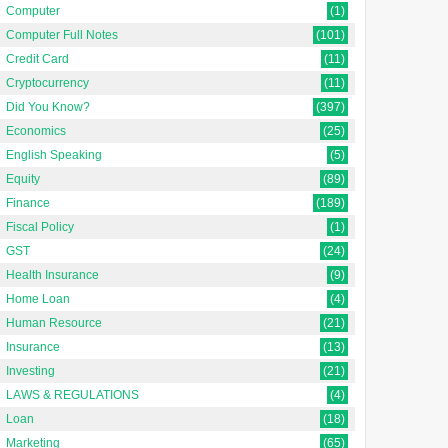
Computer
(1)
Computer Full Notes
(101)
Credit Card
(11)
Cryptocurrency
(11)
Did You Know?
(397)
Economics
(25)
English Speaking
(5)
Equity
(89)
Finance
(189)
Fiscal Policy
(1)
GST
(24)
Health Insurance
(9)
Home Loan
(4)
Human Resource
(21)
Insurance
(13)
Investing
(21)
LAWS & REGULATIONS
(4)
Loan
(18)
Marketing
(65)