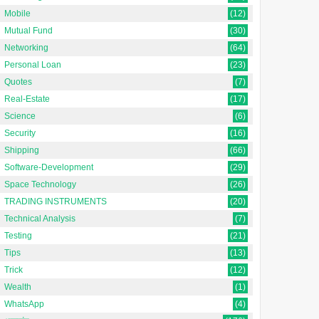
Mobile
(12)
Mutual Fund
(30)
Networking
(64)
Personal Loan
(23)
Quotes
(7)
Real-Estate
(17)
Science
(6)
Security
(16)
Shipping
(66)
Software-Development
(29)
Space Technology
(26)
TRADING INSTRUMENTS
(20)
Technical Analysis
(7)
Testing
(21)
Tips
(13)
Trick
(12)
Wealth
(1)
WhatsApp
(4)