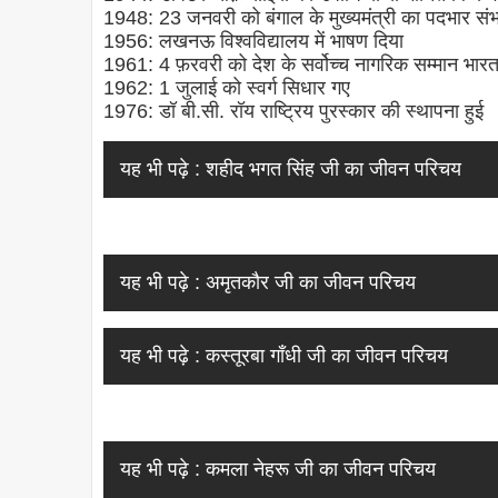
1948: 23 जनवरी को बंगाल के मुख्यमंत्री का पदभार सं
1956: लखनऊ विश्वविद्यालय में भाषण दिया
1961: 4 फ़रवरी को देश के सर्वोच्च नागरिक सम्मान भारत 
1962: 1 जुलाई को स्वर्ग सिधार गए
1976: डॉ बी.सी. रॉय राष्ट्रिय पुरस्कार की स्थापना हुई
यह भी पढ़े :
शहीद भगत सिंह जी का जीवन परिचय
यह भी पढ़े :
अमृतकौर जी का जीवन परिचय
यह भी पढ़े :
कस्तूरबा गाँधी जी का जीवन परिचय
यह भी पढ़े :
कमला नेहरू जी का जीवन परिचय