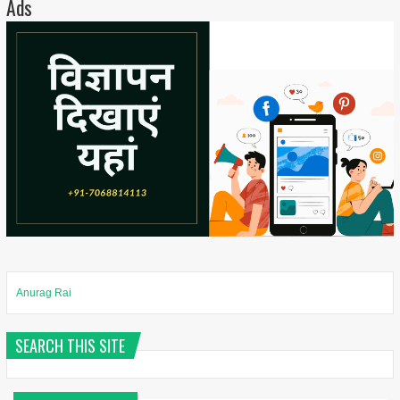
Ads
Anurag Rai
SEARCH THIS SITE