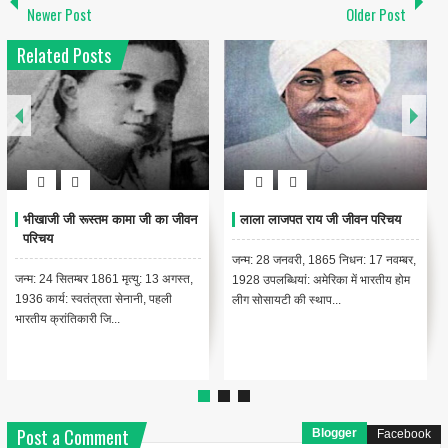
Newer Post
Older Post
Related Posts
राजा रमन्ना जी का जीवन परिचय
एम.विश्वेश्वरैया जी का जीवन परिचय
जन्म: 28 जनवरी, 1925, तिप्तुर, तुमकूर,
जन्म: 15 सितंबर 1860, चिक्काबल्लापुर,
कर्नाटक मृत्यु: 24 सितम्बर 2004, मुंबई,
कोलार, कर्नाटक कार्य/पद: उत्कृष्ट अभियन्ता
महाराष्ट्र कार्यक्...
एवं राजनयिक भारत...
Post a Comment
Blogger
Facebook