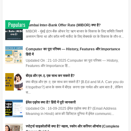
Populars
Mumbai Inter-Bank Offer Rate (MIBOR) क्या है?
MIBOR - मुंबई इंटर-बैंक ऑफर रेट ऋण बाजार के विकास के लिए समिति जिसने
अध्ययन किया था और कॉल मनी मार्केट के लिए बेंचमार्क दर के विकास के तौर-त...
Computer का पूरा परिचय — History, Features और Importance
हिंदी में
Updated On : 21-10-2025 Computer का पूरा परिचय — History,
Features और Importance हिं...
बीएड और एम .ए. एक साथ कर सकते है?
क्या बीएड और एम .ए. एक साथ कर सकते है? [B.Ed and M.A. Can you do
it together?] आज के समय में बीएड करना एक नार्मल और आम बात है , लेकिन
स...
ईमेल एड्रेस क्या है? हिंदी में पूरी जानकारी
Updated On : 16-09-2025 ईमेल एड्रेस क्या है? (Email Address
Meaning in Hindi) आज की डिजिटल दुनिया में ईमेल communic...
स्पोर्ट्स साइकोलॉजी क्या है? महत्व, स्कोप और करियर ऑप्शंस (Complete