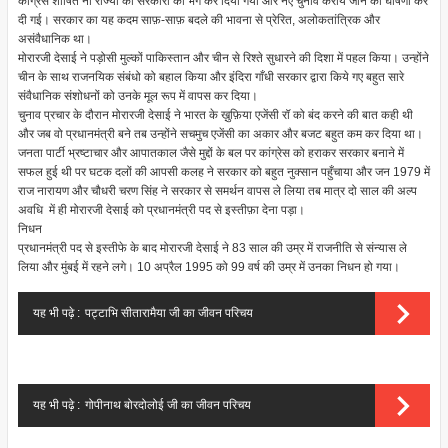
कांग्रेस शाषित नौ राज्यों की सरकारों को भंग कर दिया गया और नए चुनाव कराये जाने की घोषणा कर
दी गई। सरकार का यह कदम साफ़-साफ़ बदले की भावना से प्रेरित, अलोकतांत्रिक और
असंवैधानिक था।
मोरारजी देसाई ने पड़ोसी मुल्कों पाकिस्तान और चीन से रिश्ते सुधारने की दिशा में पहल किया। उन्होंने
चीन के साथ राजनयिक संबंधो को बहाल किया और इंदिरा गाँधी सरकार द्वारा किये गए बहुत सारे
संवैधानिक संशोधनों को उनके मूल रूप में वापस कर दिया।
चुनाव प्रचार के दौरान मोरारजी देसाई ने भारत के ख़ुफ़िया एजेंसी रॉ को बंद करने की बात कही थी
और जब वो प्रधानमंत्री बने तब उन्होंने सचमुच एजेंसी का अकार और बजट बहुत कम कर दिया था।
जनता पार्टी भ्रष्टाचार और आपातकाल जैसे मुद्दों के बल पर कांग्रेस को हराकर सरकार बनाने में
सफल हुई थी पर घटक दलों की आपसी कलह ने सरकार को बहुत नुक्सान पहुँचाया और जन 1979 में
राज नारायण और चौधरी चरण सिंह ने सरकार से समर्थन वापस ले लिया तब मात्र दो साल की अल्प
अवधि में ही मोरारजी देसाई को प्रधानमंत्री पद से इस्तीफ़ा देना पड़ा।
निधन
प्रधानमंत्री पद से इस्तीफे के बाद मोरारजी देसाई ने 83 साल की उम्र में राजनीति से संन्यास ले
लिया और मुंबई में रहने लगे। 10 अप्रैल 1995 को 99 वर्ष की उम्र में उनका निधन हो गया।
यह भी पढ़े :
पट्टाभि सीतारामैया जी का जीवन परिचय
यह भी पढ़े :
गोपीनाथ बोरदोलोई जी का जीवन परिचय