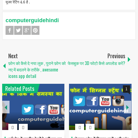
यूजर रेटिंग 4.6 है .
computerguidehindi
Next
Previous
फ़ोन को कैसे दे नया लुक , पुराने फ़ोन को
फेसबुक पर 3D फोटो कैसे अपलोड करें?
नए में बदलने के तरीके , awesome
icons app detail
Related Posts
1