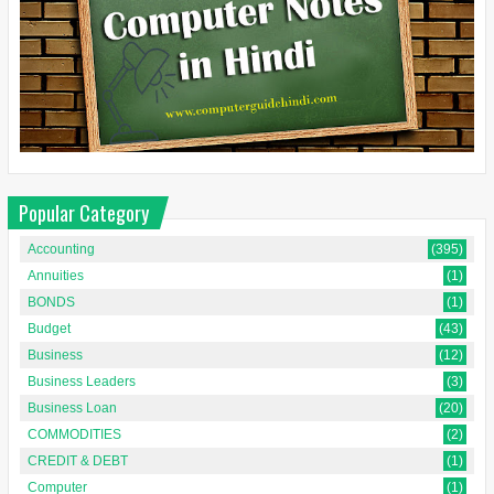
Popular Category
Accounting
(395)
Annuities
(1)
BONDS
(1)
Budget
(43)
Business
(12)
Business Leaders
(3)
Business Loan
(20)
COMMODITIES
(2)
CREDIT & DEBT
(1)
Computer
(1)