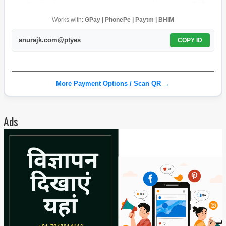
Works with:
GPay | PhonePe | Paytm | BHIM
anurajk.com@ptyes
COPY ID
More Payment Options / Scan QR →
Ads