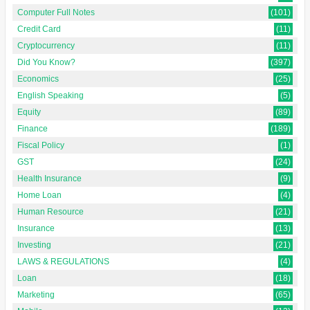
Computer Full Notes
(101)
Credit Card
(11)
Cryptocurrency
(11)
Did You Know?
(397)
Economics
(25)
English Speaking
(5)
Equity
(89)
Finance
(189)
Fiscal Policy
(1)
GST
(24)
Health Insurance
(9)
Home Loan
(4)
Human Resource
(21)
Insurance
(13)
Investing
(21)
LAWS & REGULATIONS
(4)
Loan
(18)
Marketing
(65)