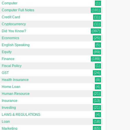
Computer
(1)
Computer Full Notes
(101)
Credit Card
(11)
Cryptocurrency
(11)
Did You Know?
(397)
Economics
(25)
English Speaking
(5)
Equity
(89)
Finance
(189)
Fiscal Policy
(1)
GST
(24)
Health Insurance
(9)
Home Loan
(4)
Human Resource
(21)
Insurance
(13)
Investing
(21)
LAWS & REGULATIONS
(4)
Loan
(18)
Marketing
(65)