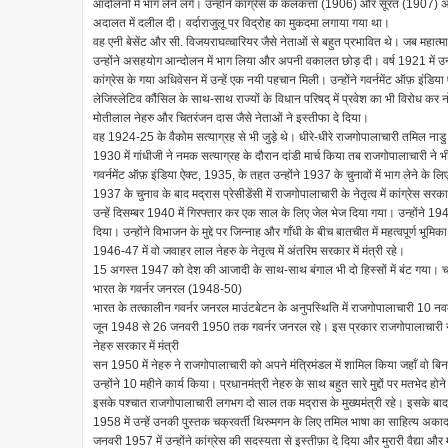
आंदोलनों में भाग लेने लगे। उन्होंने कांग्रेस के कलकत्ता (1906) और सूरत (1907) अधिवे
अदालत में दलील दी। वर्दाराजुलू पर विद्रोह का मुकदमा लगाया गया था।
वह एनी बेसेंट और सी. विजयराघव्चारियर जैसे नेताओं से बहुत प्रभावित थे। जब महात्
उन्होंने असहयोग आन्दोलन में भाग लिया और अपनी वकालत छोड़ दी। वर्ष 1921 में उन्हें
कांग्रेस के गया अधिवेसन में उन्हें एक नयी पहचान मिली। उन्होंने गवर्नमेंट ऑफ़ इ
लेजिस्लेटिव कौंसिल के साथ-साथ राज्यों के विधान परिषद् में प्रवेश का भी विरोध कर न
मोतीलाल नेहरु और चितरंजन दास जैसे नेताओं ने इस्तीफा दे दिया।
वह 1924-25 के वैकोम सत्याग्रह से भी जुड़े थे। धीरे-धीरे राजगोपालाचारी तमिल नाडु क
1930 में गांधीजी ने नमक सत्याग्रह के दौरान दांडी मार्च किया तब राजगोपालाचारी न
गवर्नमेंट ऑफ़ इंडिया ऐक्ट, 1935, के तहत उन्होंने 1937 के चुनावों में भाग लेने के लि
1937 के चुनाव के बाद मद्रास प्रेसीडेंसी में राजगोपालाचारी के नेतृत्व में कांग्रेस सर
उन्हें दिसम्बर 1940 में गिरफ्तार कर एक साल के लिए जेल भेज दिया गया। उन्होंन
दिया। उन्होंने विभाजन के मुद्दे पर जिन्नाह और गाँधी के बीच बातचीत में महत्वपूर्ण भूमि
1946-47 में वो जवाहर लाल नेहरु के नेतृत्व में अंतरिम सरकार में मंत्री रहे।
15 अगस्त 1947 को देश की आजादी के साथ-साथ बंगाल भी दो हिस्सों में बंट गया। चक्
भारत के गवर्नर जनरल (1948-50)
भारत के तत्कालीन गवर्नर जनरल माउंटबेटन के अनुपस्थिति में राजगोपालाचारी 10 नवम
जून 1948 से 26 जनवरी 1950 तक गवर्नर जनरल रहे। इस प्रकार राजगोपालाचारी न 
नेहरु सरकार में मंत्री
सन 1950 में नेहरु ने राजगोपालाचारी को अपने मंत्रिमंडल में शामिल किया जहाँ वो बिना 
उन्होंने 10 महीने कार्य किया। प्रधानमंत्री नेहरु के साथ बहुत सारे मुद्दों पर मतभेद 
इसके पश्चात राजगोपालाचारी लगभग दो साल तक मद्रास के मुख्यमंत्री रहे। इसके बाद
1958 में उन्हें उनकी पुस्तक चक्रवर्ती थिरुमगन के लिए तमिल भाषा का साहित्य अकाद
जनवरी 1957 में उन्होंने कांग्रेस की सदस्यता से इस्तीफ़ा दे दिया और मुरारी वैद्या