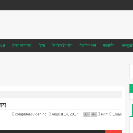
ost
रोचक जानकारी
टिप्स
वेब डिजाईन सेवा
वैज्ञानिक नाम
नेटवर्किंग
अनसुलझे 
िचय
computerguidehindi
August 14, 2017
A
+
A
-
Print
Email