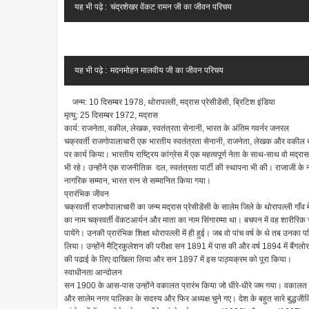
यह भी पढ़े :
चंद्रशेखर वेंकट रामन जी का जीवन परिचय
यह भी पढ़े :
मदनमोहन मालवीय जी का जीवन परिचय
जन्म: 10 दिसम्बर 1978, थोरापल्ली, मद्रास प्रेसीडेंसी, ब्रिटिश इंडिया
मृत्यु: 25 दिसम्बर 1972, मद्रास
कार्य: राजनेता, वकील, लेखक, स्वतंत्रता सेनानी, भारत के अंतिम गवर्नर जनरल
चक्रवर्ती राजगोपालाचारी एक भारतीय स्वतंत्रता सेनानी, राजनेता, लेखक और वकील थे। 
पर कार्य किया। भारतीय राष्ट्रिय कांग्रेस में एक महत्वपूर्ण नेता के साथ-साथ वो मद्रास 
भी रहे। उन्होंने एक राजनीतिक दल, स्वतंत्रता पार्टी की स्थापना भी की। राजाजी के नाम
नागरिक सम्मान, भारत रत्न से सम्मानित किया गया।
प्रारंभिक जीवन
चक्रवर्ती राजगोपालाचारी का जन्म मद्रास प्रेसीडेंसी के सालेम जिले के थोरापल्ली ग
का नाम चक्रवर्ती वेंकटआर्यन और माता का नाम सिंगारम्मा था। बचपन में वह शारीर
पायेंगे। उनकी प्रारंभिक शिक्षा थोरापल्ली में ही हुई। जब वो पांच वर्ष के थे तब उनका प
लिया। उन्होंने मैट्रिकुलेशन की परीक्षा सन 1891 में पास की और वर्ष 1894 में बैंगलोर 
की पढाई के लिए दाखिला लिया और सन 1897 में इस पाठ्यक्रम को पूरा किया।
स्वाधीनता आन्दोलन
सन 1900 के आस-पास उन्होंने वकालत प्रारंभ किया जो धीरे-धीरे जम गया। वकालत के दौ
और सालेम नगर पालिका के सदस्य और फिर अध्यक्ष चुने गए। देश के बहुत सारे बुद्धजीव