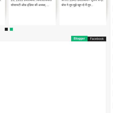
/
20, 1933 उपलब्धियां: थियोसोफिकल
अगस्त 1945 उपलब्धियां– सुभाष चन्द्र
सोसायटी ऑफ़ इंडिया की अध्यक्ष, ...
बोस ने तुम मुझे खून दो मैं तुम...
Blogger
Facebook