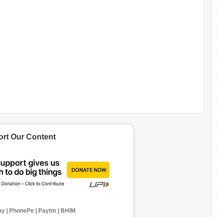
rt Our Content
y | PhonePe | Paytm | BHIM