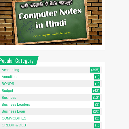
Popular Category
Accounting
(395)
Annuities
(1)
BONDS
(1)
Budget
(43)
Business
(12)
Business Leaders
(3)
Business Loan
(20)
COMMODITIES
(2)
CREDIT & DEBT
(1)