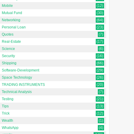
Mobile
(12)
Mutual Fund
(30)
Networking
(64)
Personal Loan
(23)
Quotes
(7)
Real-Estate
(17)
Science
(6)
Security
(16)
Shipping
(66)
Software-Development
(29)
Space Technology
(26)
TRADING INSTRUMENTS
(20)
Technical Analysis
(7)
Testing
(21)
Tips
(13)
Trick
(12)
Wealth
(1)
WhatsApp
(4)