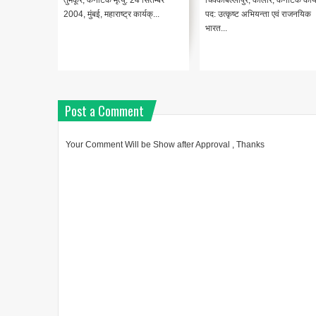
अमेरिका में
तुमकूर, कर्नाटक मृत्यु: 24 सितम्बर
चिक्काबल्लापुर, कोलार, कर्नाटक कार्य
की स्थाप...
2004, मुंबई, महाराष्ट्र कार्यक्...
पद: उत्कृष्ट अभियन्ता एवं राजनयिक
भारत...
Post a Comment
Your Comment Will be Show after Approval , Thanks