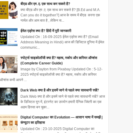
बीएड और एम .ए. एक साथ कर सकते है?
क्या बीएड और एम .ए. एक साथ कर सकते है? [B.Ed and M.A.
Can you do it together?] आज के समय में बीएड करना एक
नार्मल और आम बात है , लेकिन स...
ईमेल एड्रेस क्या है? हिंदी में पूरी जानकारी
Updated On : 16-09-2025 ईमेल एड्रेस क्या है? (Email
Address Meaning in Hindi) आज की डिजिटल दुनिया में ईमेल
communic...
स्पोर्ट्स साइकोलॉजी क्या है? महत्व, स्कोप और करियर ऑप्शंस
(Complete Career Guide)
Image by Clayton from Pixabay Updated On : 5-12-
2025 स्पोर्ट्स साइकोलॉजी क्या है? महत्व, स्कोप और करियर
ऑप्शंस कभी आपने ...
Dark Web क्या है और इसमें जाने से पहले क्या सावधानी रखें?
Dark Web क्या है और इसमें जाने से पहले क्या सावधानी रखें? आज
के डिजिटल युग में, इंटरनेट का उपयोग हमारी दैनिक जिंदगी का एक
अहम हिस्सा बन चुका...
Digital Computer का Evolution — आसान भाषा में समझें |
कंप्यूटर का इतिहास
Updated On : 23-10-2025 Digital Computer का