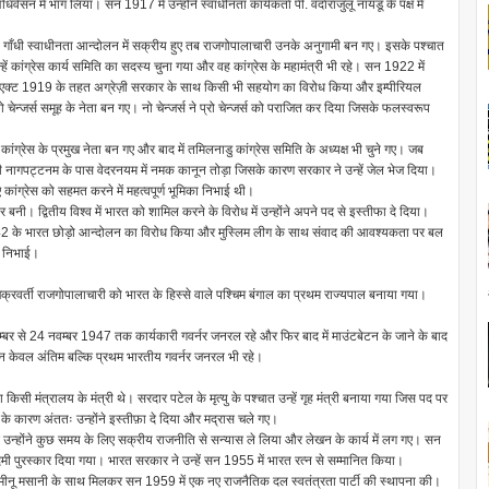
सन में भाग लिया। सन 1917 में उन्होंने स्वाधीनता कार्यकर्ता पी. वर्दाराजुलू नायडू के पक्ष में
मा गाँधी स्वाधीनता आन्दोलन में सक्रीय हुए तब राजगोपालाचारी उनके अनुगामी बन गए। इसके पश्चात
 कांग्रेस कार्य समिति का सदस्य चुना गया और वह कांग्रेस के महामंत्री भी रहे। सन 1922 में
ंडिया एक्ट 1919 के तहत अग्रेज़ी सरकार के साथ किसी भी सहयोग का विरोध किया और इम्पीरियल
ो चेन्जर्स समूह के नेता बन गए। नो चेन्जर्स ने प्रो चेन्जर्स को पराजित कर दिया जिसके फलस्वरूप
ांग्रेस के प्रमुख नेता बन गए और बाद में तमिलनाडु कांग्रेस समिति के अध्यक्ष भी चुने गए। जब
े भी नागपट्टनम के पास वेदरनयम में नमक कानून तोड़ा जिसके कारण सरकार ने उन्हें जेल भेज दिया।
ए कांग्रेस को सहमत करने में महत्वपूर्ण भूमिका निभाई थी।
कार बनी। द्वितीय विश्व में भारत को शामिल करने के विरोध में उन्होंने अपने पद से इस्तीफा दे दिया।
े 1942 के भारत छोड़ो आन्दोलन का विरोध किया और मुस्लिम लीग के साथ संवाद की आवश्यकता पर बल
का निभाई।
रवर्ती राजगोपालाचारी को भारत के हिस्से वाले पश्चिम बंगाल का प्रथम राज्यपाल बनाया गया।
्बर से 24 नवम्बर 1947 तक कार्यकारी गवर्नर जनरल रहे और फिर बाद में माउंटबेटन के जाने के बाद
केवल अंतिम बल्कि प्रथम भारतीय गवर्नर जनरल भी रहे।
किसी मंत्रालय के मंत्री थे। सरदार पटेल के मृत्यु के पश्चात उन्हें गृह मंत्री बनाया गया जिस पद पर
होने के कारण अंततः उन्होंने इस्तीफ़ा दे दिया और मद्रास चले गए।
 उन्होंने कुछ समय के लिए सक्रीय राजनीति से सन्यास ले लिया और लेखन के कार्य में लग गए। सन
मी पुरस्कार दिया गया। भारत सरकार ने उन्हें सन 1955 में भारत रत्न से सम्मानित किया।
 और मीनू मसानी के साथ मिलकर सन 1959 में एक नए राजनैतिक दल स्वतंत्रता पार्टी की स्थापना की।