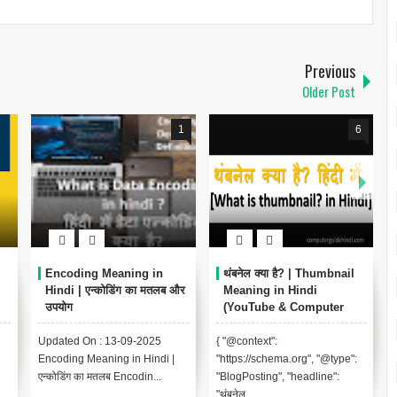
Previous
Older Post
6
्या है? | Thumbnail
Data Analyst क्या है? | Data
Buffering Mean
g in Hindi
Analysis Meaning in
Hindi | बफ़रिंग 
be & Computer
Hindi [Complete Guide]
e)
Updated on: 2 Se
t":
{ "@context":
2025 Buffering Me
chema.org", "@type":
"https://schema.org", "@type":
Hindi | बफ़रिंग का म
ng", "headline":
"FAQPage", "mainEntity": [ {
m...
"@ty...