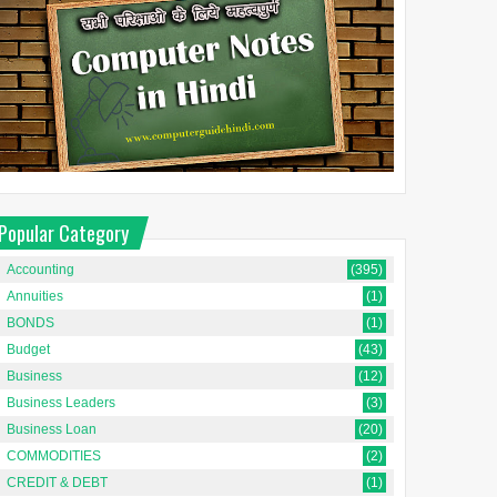
Popular Category
Accounting
(395)
Annuities
(1)
BONDS
(1)
Budget
(43)
Business
(12)
Business Leaders
(3)
Business Loan
(20)
COMMODITIES
(2)
CREDIT & DEBT
(1)