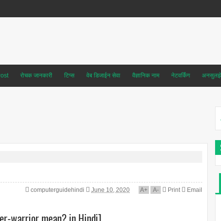
ost
रोचक जानकारी
टिप्स
वेब डिजाईन सेवा
वैज्ञानिक नाम
नेटवर्किंग
अनसुलझे 
computerguidehindi
June 10, 2020
A
+
A
-
Print
Email
er-warrior mean? in Hindi]