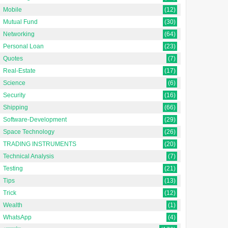
Mobile
(12)
Mutual Fund
(30)
Networking
(64)
Personal Loan
(23)
Quotes
(7)
Real-Estate
(17)
Science
(6)
Security
(16)
Shipping
(66)
Software-Development
(29)
Space Technology
(26)
TRADING INSTRUMENTS
(20)
Technical Analysis
(7)
Testing
(21)
Tips
(13)
Trick
(12)
Wealth
(1)
WhatsApp
(4)