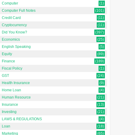
Computer
(1)
Computer Full Notes
(101)
Credit Card
(11)
Cryptocurrency
(11)
Did You Know?
(397)
Economics
(25)
English Speaking
(5)
Equity
(89)
Finance
(189)
Fiscal Policy
(1)
GST
(24)
Health Insurance
(9)
Home Loan
(4)
ing in
Human Resource
(21)
का मतलब
Insurance
(13)
ptember
Investing
(21)
aning in
LAWS & REGULATIONS
(4)
तलब Buffering
Loan
(18)
Marketing
(65)