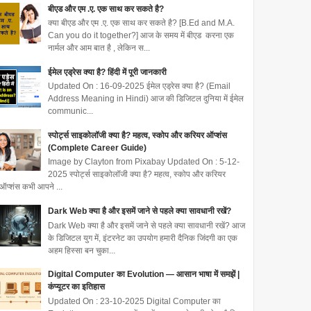
बीएड और एम .ए. एक साथ कर सकते है?
क्या बीएड और एम .ए. एक साथ कर सकते है? [B.Ed and M.A.
Can you do it together?] आज के समय में बीएड करना एक
नार्मल और आम बात है , लेकिन स...
ईमेल एड्रेस क्या है? हिंदी में पूरी जानकारी
Updated On : 16-09-2025 ईमेल एड्रेस क्या है? (Email
Address Meaning in Hindi) आज की डिजिटल दुनिया में ईमेल
communic...
स्पोर्ट्स साइकोलॉजी क्या है? महत्व, स्कोप और करियर ऑप्शंस
(Complete Career Guide)
Image by Clayton from Pixabay Updated On : 5-12-
2025 स्पोर्ट्स साइकोलॉजी क्या है? महत्व, स्कोप और करियर
ऑप्शंस कभी आपने ...
Dark Web क्या है और इसमें जाने से पहले क्या सावधानी रखें?
Dark Web क्या है और इसमें जाने से पहले क्या सावधानी रखें? आज
के डिजिटल युग में, इंटरनेट का उपयोग हमारी दैनिक जिंदगी का एक
अहम हिस्सा बन चुका...
Digital Computer का Evolution — आसान भाषा में समझें |
कंप्यूटर का इतिहास
Updated On : 23-10-2025 Digital Computer का