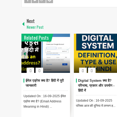
Next
Newer Post
Related Posts
1
Digital System क्या है?
Encoding Meaning in
थंबनेल क
परिभाषा, प्रकार और उपयोग -
Hindi | एन्कोडिंग का मतलब और
Meanin
हिंदी में
उपयोग
(YouTu
Exampl
pdated On : 16-09-2025
Updated On : 13-09-2025
{ "@contex
रिचय आज की दुनिया में लगभग ह...
Encoding Meaning in Hindi |
"https://s
एन्कोडिंग का मतलब Encodin...
"BlogPosti
"थंबनेल ...