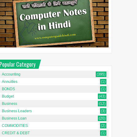
Popular Category
Accounting
(395)
Annuities
(1)
BONDS
(1)
Budget
(43)
Business
(12)
Business Leaders
(3)
Business Loan
(20)
COMMODITIES
(2)
CREDIT & DEBT
(1)