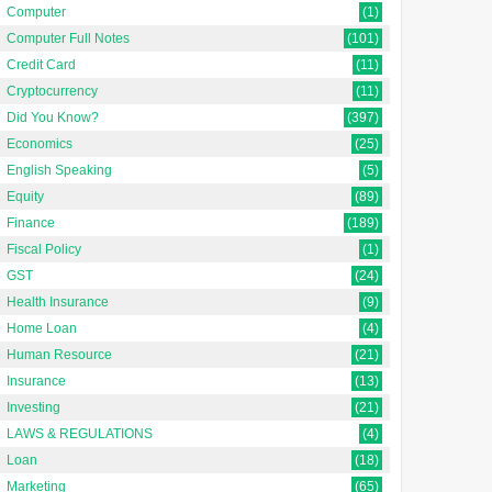
Computer
(1)
Computer Full Notes
(101)
Credit Card
(11)
Cryptocurrency
(11)
Did You Know?
(397)
Economics
(25)
English Speaking
(5)
Equity
(89)
Finance
(189)
Fiscal Policy
(1)
GST
(24)
Health Insurance
(9)
Home Loan
(4)
Human Resource
(21)
Insurance
(13)
Investing
(21)
LAWS & REGULATIONS
(4)
Loan
(18)
Marketing
(65)