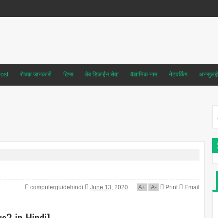
ost
रोचक जानकारी
टिप्स
वेब डिजाईन सेवा
वैज्ञानिक नाम
नेटवर्किंग
अनसुलझे 
computerguidehindi
June 13, 2020
A
+
A
-
Print
Email
s? in Hindi]