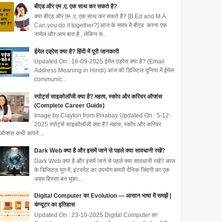
बीएड और एम .ए. एक साथ कर सकते है?
क्या बीएड और एम .ए. एक साथ कर सकते है? [B.Ed and M.A.
Can you do it together?] आज के समय में बीएड करना एक
नार्मल और आम बात है , लेकिन स...
ईमेल एड्रेस क्या है? हिंदी में पूरी जानकारी
Updated On : 16-09-2025 ईमेल एड्रेस क्या है? (Email
Address Meaning in Hindi) आज की डिजिटल दुनिया में ईमेल
communic...
स्पोर्ट्स साइकोलॉजी क्या है? महत्व, स्कोप और करियर ऑप्शंस
(Complete Career Guide)
Image by Clayton from Pixabay Updated On : 5-12-
2025 स्पोर्ट्स साइकोलॉजी क्या है? महत्व, स्कोप और करियर
ऑप्शंस कभी आपने ...
Dark Web क्या है और इसमें जाने से पहले क्या सावधानी रखें?
Dark Web क्या है और इसमें जाने से पहले क्या सावधानी रखें? आज
के डिजिटल युग में, इंटरनेट का उपयोग हमारी दैनिक जिंदगी का एक
अहम हिस्सा बन चुका...
Digital Computer का Evolution — आसान भाषा में समझें |
कंप्यूटर का इतिहास
Updated On : 23-10-2025 Digital Computer का