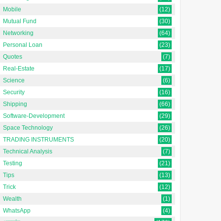
Mobile
(12)
Mutual Fund
(30)
Networking
(64)
Personal Loan
(23)
Quotes
(7)
Real-Estate
(17)
Science
(6)
Security
(16)
Shipping
(66)
Software-Development
(29)
Space Technology
(26)
TRADING INSTRUMENTS
(20)
Technical Analysis
(7)
Testing
(21)
Tips
(13)
Trick
(12)
Wealth
(1)
WhatsApp
(4)