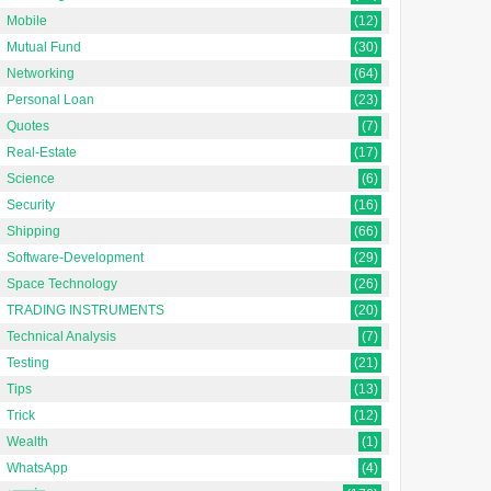
Mobile
(12)
Mutual Fund
(30)
Networking
(64)
Personal Loan
(23)
Quotes
(7)
Real-Estate
(17)
Science
(6)
Security
(16)
Shipping
(66)
Software-Development
(29)
Space Technology
(26)
TRADING INSTRUMENTS
(20)
Technical Analysis
(7)
Testing
(21)
Tips
(13)
Trick
(12)
Wealth
(1)
WhatsApp
(4)