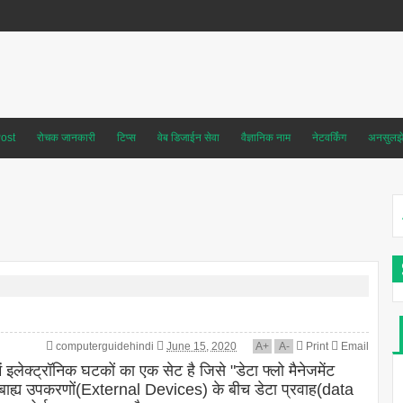
ost
रोचक जानकारी
टिप्स
वेब डिजाईन सेवा
वैज्ञानिक नाम
नेटवर्किंग
अनसुलझे 
computerguidehindi
June 15, 2020
A
+
A
-
Print
Email
 इलेक्ट्रॉनिक घटकों का एक सेट है जिसे "डेटा फ्लो मैनेजमेंट
और बाह्य उपकरणों(External Devices) के बीच डेटा प्रवाह(data