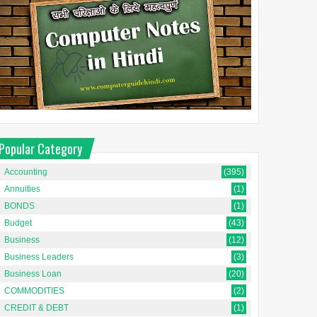
Popular Category
Accounting
(395)
Annuities
(1)
BONDS
(1)
Budget
(43)
Business
(12)
Business Leaders
(3)
Business Loan
(20)
COMMODITIES
(2)
CREDIT & DEBT
(1)