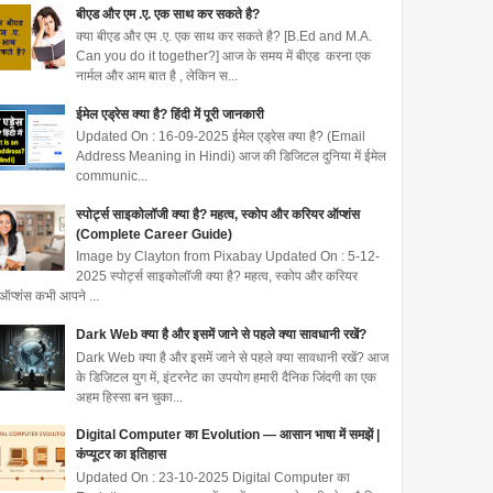
बीएड और एम .ए. एक साथ कर सकते है?
क्या बीएड और एम .ए. एक साथ कर सकते है? [B.Ed and M.A.
Can you do it together?] आज के समय में बीएड करना एक
नार्मल और आम बात है , लेकिन स...
ईमेल एड्रेस क्या है? हिंदी में पूरी जानकारी
Updated On : 16-09-2025 ईमेल एड्रेस क्या है? (Email
Address Meaning in Hindi) आज की डिजिटल दुनिया में ईमेल
communic...
स्पोर्ट्स साइकोलॉजी क्या है? महत्व, स्कोप और करियर ऑप्शंस
(Complete Career Guide)
Image by Clayton from Pixabay Updated On : 5-12-
2025 स्पोर्ट्स साइकोलॉजी क्या है? महत्व, स्कोप और करियर
ऑप्शंस कभी आपने ...
Dark Web क्या है और इसमें जाने से पहले क्या सावधानी रखें?
Dark Web क्या है और इसमें जाने से पहले क्या सावधानी रखें? आज
के डिजिटल युग में, इंटरनेट का उपयोग हमारी दैनिक जिंदगी का एक
अहम हिस्सा बन चुका...
Digital Computer का Evolution — आसान भाषा में समझें |
कंप्यूटर का इतिहास
Updated On : 23-10-2025 Digital Computer का