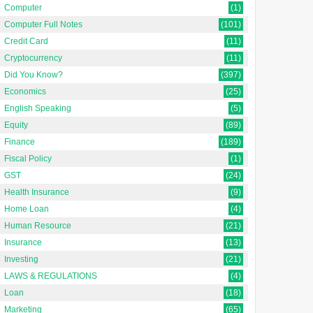
Computer
(1)
Computer Full Notes
(101)
Credit Card
(11)
Cryptocurrency
(11)
Did You Know?
(397)
Economics
(25)
English Speaking
(5)
Equity
(89)
Finance
(189)
Fiscal Policy
(1)
GST
(24)
Health Insurance
(9)
Home Loan
(4)
Human Resource
(21)
Insurance
(13)
Investing
(21)
LAWS & REGULATIONS
(4)
Loan
(18)
Marketing
(65)