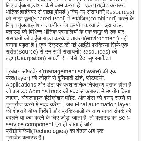
लिए वर्चुअलाइजेशन कैसे काम करता है। एक प्राइवेट क्लाउड
भौतिक हार्डवेयर से साझा(शेयर्ड ) किए गए संसाधनों(Resources)
को साझा पूल(Shared Pool) में संयोजित(combined) करने के
लिए वर्चुअलाइजेशन तकनीक का उपयोग करता है। इस तरह,
क्लाउड को विभिन्न भौतिक प्रणालियों के एक समूह से एक बार
संसाधनों को वर्चुअलाइज करके वातावरण(environment) नहीं
बनाना पड़ता है। एक स्क्रिप्ट की गई आईटी प्रक्रिया सिर्फ एक
स्रोत(Source) से उन सभी संसाधनों(Resources) को
हड़प(Usurpation) सकती है - जैसे डेटा सुपरमार्केट।
प्रबंधन सॉफ्टवेयर(management software) की एक
परत(layer) को जोड़ने से बुनियादी ढांचे, प्लेटफार्मों,
Applications और डेटा पर प्रशासनिक नियंत्रण प्राप्त होता है
जो क्लाउड Admins track की मदद से क्लाउड में उपयोग किया
जाएगा, ओवरसाइज इंटीग्रेशन पॉइंट, और डेटा को बनाए रखने या
पुनर्प्राप्त करने में मदद करेगा। जब Final automation layer
को दोहराने योग्य निर्देशों और प्रक्रियाओं के साथ मानव संपर्क को
बदलने या कम करने के लिए जोड़ा जाता है, तो क्लाउड का Self-
service component पूरा हो जाता है और
प्रौद्योगिकियों(Technologies) का बंडल अब एक
प्राइवेट क्लाउड है।