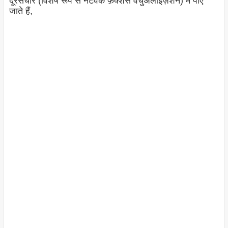
दूरसंचार (विशेष रूप से नेटवर्क फ़ंक्शंस वर्चुअलाइज़ेशन) में पाए
जाते हैं,