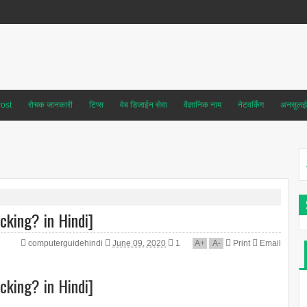
ost
रोचक जानकारी
टिप्स
वेब डिजाईन सेवा
वैज्ञानिक नाम
नेटवर्किंग
अनसुलझे 
cking? in Hindi]
computerguidehindi
June 09, 2020
1
A
+
A
-
Print
Email
cking? in Hindi]