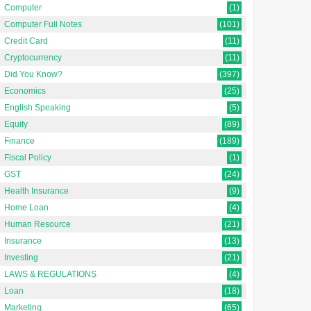
Computer
(1)
Computer Full Notes
(101)
Credit Card
(11)
Cryptocurrency
(11)
Did You Know?
(397)
Economics
(25)
English Speaking
(5)
Equity
(89)
Finance
(189)
Fiscal Policy
(1)
GST
(24)
Health Insurance
(9)
Home Loan
(4)
Human Resource
(21)
Insurance
(13)
Investing
(21)
LAWS & REGULATIONS
(4)
Loan
(18)
Marketing
(65)