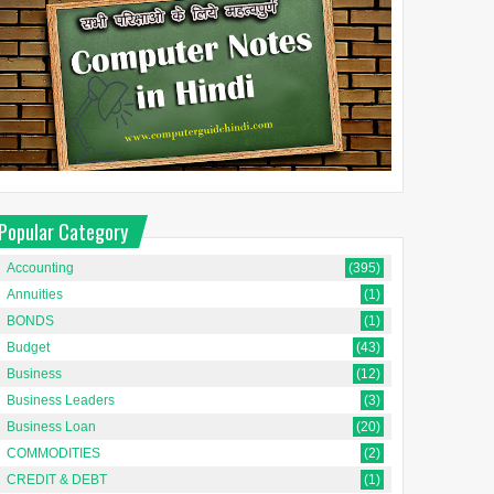
Popular Category
Accounting
(395)
Annuities
(1)
BONDS
(1)
Budget
(43)
Business
(12)
Business Leaders
(3)
Business Loan
(20)
COMMODITIES
(2)
CREDIT & DEBT
(1)