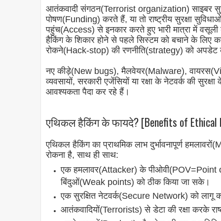
आतंकवादी संगठन(Terrorist organization) साइबर सुरक्
पोषण(Funding
) करते हैं, या तो राष्ट्रीय सुरक्षा सुवि
पहुंच(Access) से इनकार करते हुए भारी मात्रा में वसूली
हैकिंग के शिकार होने से पहले सिस्टम को बचाने के लिए
रोकने(
Hack-stop
) की रणनीति(
strategy
) को अपडेट 
नए कीड़े(New bugs), मैलवेयर(Malware), वायरस(Virus
व्यवसायों, सरकारी एजेंसियों या रक्षा के नेटवर्क की सु
आवश्यकता पैदा कर रहे हैं।
एथिकल हैकिंग के फायदे? [Benefits of Ethical 
एथिकल हैकिंग का प्राथमिक लाभ दुर्भावनापूर्ण हमलावरो
रोकना है, साथ ही साथ:
एक हमलावर(Attacker) के पीओवी(POV=Point o
बिंदुओं(Weak points) को ठीक किया जा सके।
एक सुरक्षित नेटवर्क(Secure Network) को लागू क
आतंकवादियों(Terrorists
) से डेटा की रक्षा करके रा