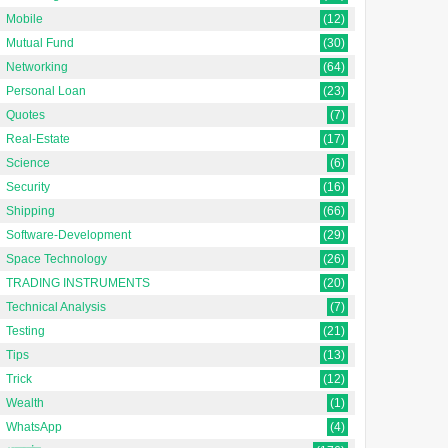
Mobile
(12)
Mutual Fund
(30)
Networking
(64)
Personal Loan
(23)
Quotes
(7)
Real-Estate
(17)
Science
(6)
Security
(16)
Shipping
(66)
Software-Development
(29)
Space Technology
(26)
TRADING INSTRUMENTS
(20)
Technical Analysis
(7)
Testing
(21)
Tips
(13)
Trick
(12)
Wealth
(1)
WhatsApp
(4)