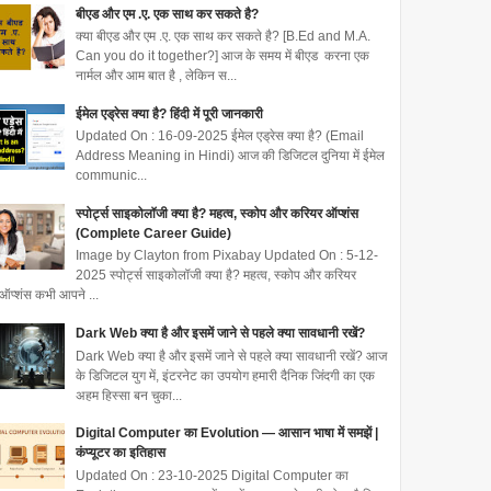
बीएड और एम .ए. एक साथ कर सकते है?
क्या बीएड और एम .ए. एक साथ कर सकते है? [B.Ed and M.A.
Can you do it together?] आज के समय में बीएड करना एक
नार्मल और आम बात है , लेकिन स...
ईमेल एड्रेस क्या है? हिंदी में पूरी जानकारी
Updated On : 16-09-2025 ईमेल एड्रेस क्या है? (Email
Address Meaning in Hindi) आज की डिजिटल दुनिया में ईमेल
communic...
स्पोर्ट्स साइकोलॉजी क्या है? महत्व, स्कोप और करियर ऑप्शंस
(Complete Career Guide)
Image by Clayton from Pixabay Updated On : 5-12-
2025 स्पोर्ट्स साइकोलॉजी क्या है? महत्व, स्कोप और करियर
ऑप्शंस कभी आपने ...
Dark Web क्या है और इसमें जाने से पहले क्या सावधानी रखें?
Dark Web क्या है और इसमें जाने से पहले क्या सावधानी रखें? आज
के डिजिटल युग में, इंटरनेट का उपयोग हमारी दैनिक जिंदगी का एक
अहम हिस्सा बन चुका...
Digital Computer का Evolution — आसान भाषा में समझें |
कंप्यूटर का इतिहास
Updated On : 23-10-2025 Digital Computer का