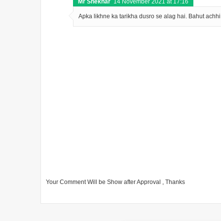
Mr Shekhar
14 November 2021 at 17:16
Apka likhne ka tarikha dusro se alag hai. Bahut achhi
Your Comment Will be Show after Approval , Thanks