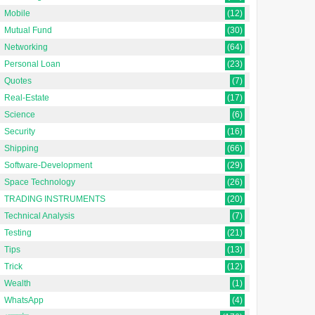
Mobile
(12)
Mutual Fund
(30)
Networking
(64)
Personal Loan
(23)
Quotes
(7)
Real-Estate
(17)
Science
(6)
Security
(16)
Shipping
(66)
Software-Development
(29)
Space Technology
(26)
TRADING INSTRUMENTS
(20)
Technical Analysis
(7)
Testing
(21)
Tips
(13)
Trick
(12)
Wealth
(1)
WhatsApp
(4)