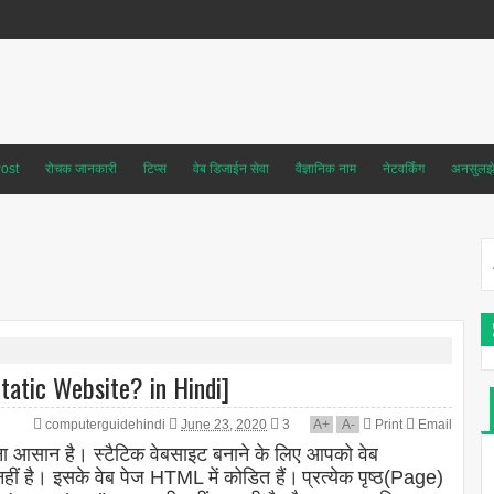
ost
रोचक जानकारी
टिप्स
वेब डिजाईन सेवा
वैज्ञानिक नाम
नेटवर्किंग
अनसुलझे 
 Static Website? in Hindi]
computerguidehindi
June 23, 2020
3
A
+
A
-
Print
Email
ाना आसान है। स्टैटिक वेबसाइट बनाने के लिए आपको वेब
नहीं है। इसके वेब पेज HTML में कोडित हैं।
प्रत्येक पृष्ठ(Page)