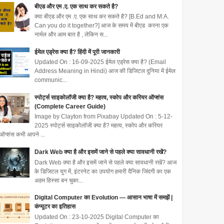
बीएड और एम .ए. एक साथ कर सकते है?
क्या बीएड और एम .ए. एक साथ कर सकते है? [B.Ed and M.A.
Can you do it together?] आज के समय में बीएड करना एक
नार्मल और आम बात है , लेकिन स...
ईमेल एड्रेस क्या है? हिंदी में पूरी जानकारी
Updated On : 16-09-2025 ईमेल एड्रेस क्या है? (Email
Address Meaning in Hindi) आज की डिजिटल दुनिया में ईमेल
communic...
स्पोर्ट्स साइकोलॉजी क्या है? महत्व, स्कोप और करियर ऑप्शंस
(Complete Career Guide)
Image by Clayton from Pixabay Updated On : 5-12-
2025 स्पोर्ट्स साइकोलॉजी क्या है? महत्व, स्कोप और करियर
ऑप्शंस कभी आपने ...
Dark Web क्या है और इसमें जाने से पहले क्या सावधानी रखें?
Dark Web क्या है और इसमें जाने से पहले क्या सावधानी रखें? आज
के डिजिटल युग में, इंटरनेट का उपयोग हमारी दैनिक जिंदगी का एक
अहम हिस्सा बन चुका...
Digital Computer का Evolution — आसान भाषा में समझें |
कंप्यूटर का इतिहास
Updated On : 23-10-2025 Digital Computer का