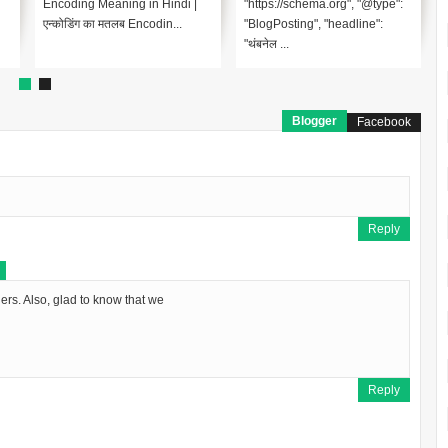
Encoding Meaning in Hindi |
"https://schema.org", "@type":
एन्कोडिंग का मतलब Encodin...
"BlogPosting", "headline":
"थंबनेल ...
Blogger
Facebook
Reply
hers. Also, glad to know that we
Reply