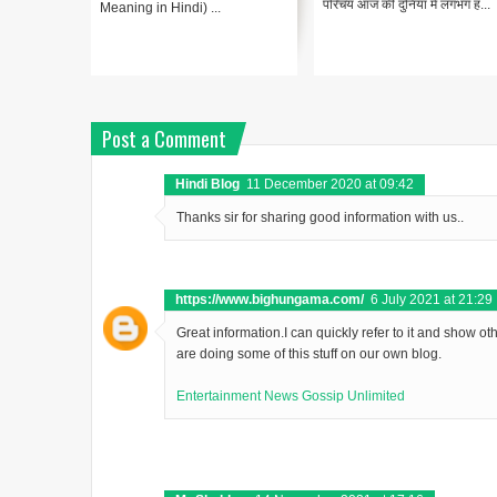
परिचय आज की दुनिया में लगभग ह...
Meaning in Hindi) ...
Post a Comment
Hindi Blog
11 December 2020 at 09:42
Thanks sir for sharing good information with us..
https://www.bighungama.com/
6 July 2021 at 21:29
Great information.I can quickly refer to it and show ot
are doing some of this stuff on our own blog.
Entertainment News Gossip Unlimited