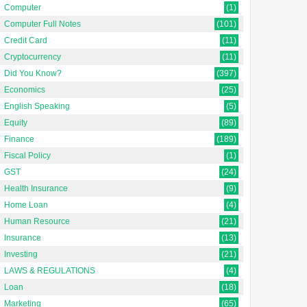
"https://schema.org", "@type":
Hindi | बफ़रिंग का मतलब Buffering
Computer
(1)
"FAQPage", "mainEntity": [ {
m...
Computer Full Notes
(101)
"@ty...
Credit Card
(11)
Cryptocurrency
(11)
Did You Know?
(397)
Economics
(25)
English Speaking
(5)
Equity
(89)
Finance
(189)
Fiscal Policy
(1)
GST
(24)
Health Insurance
(9)
Home Loan
(4)
Human Resource
(21)
Insurance
(13)
Investing
(21)
LAWS & REGULATIONS
(4)
Loan
(18)
Marketing
(65)