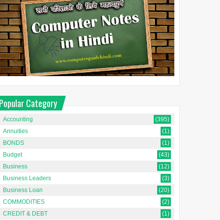
Popular Category
Accounting
(395)
Annuities
(1)
BONDS
(1)
Budget
(43)
Business
(12)
Business Leaders
(3)
Business Loan
(20)
COMMODITIES
(2)
CREDIT & DEBT
(1)