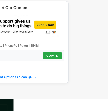
rt Our Content
y | PhonePe | Paytm | BHIM
COPY ID
nt Options / Scan QR →