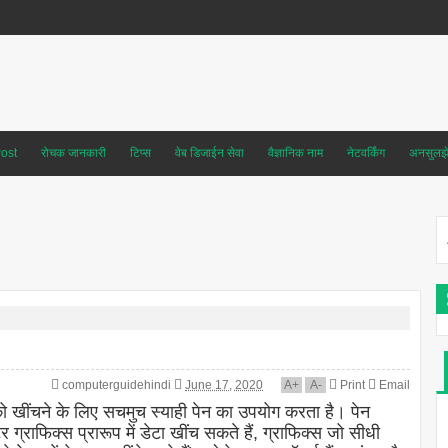
ost
रोचक जानकारी
टिप्स
वेब डिजाईन सेवा
वैज्ञानिक नाम
नेटवर्किंग
अनसुलझे 
computerguidehindi
June 17, 2020
A
+
A
-
Print
Email
को खींचने के लिए सचमुच स्याही पेन का उपयोग करता है। पेन
ग्राफिक्स प्रारूप में डेटा खींच सकते हैं, ग्राफिक्स जो सीधी