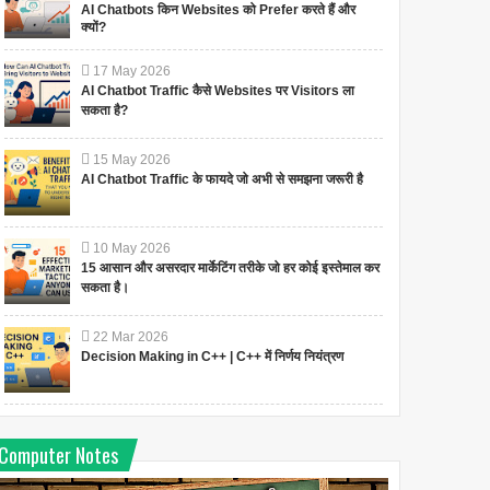
AI Chatbots किन Websites को Prefer करते हैं और
क्यों?
17
May
2026
AI Chatbot Traffic कैसे Websites पर Visitors ला
सकता है?
Computer Expert बनने के
Motherboard Types और
15
May
2026
आसान और practical steps
Features – हिंदी Tech Guide
AI Chatbot Traffic के फायदे जो अभी से समझना जरूरी है
Updated On : 14-11-2025
Updated On : 12-11-2025
Computer Expert बनने के आसान
Motherboard Types और
10
May
2026
और practical steps दोस्तों! अगर...
Features – हिंदी Tech Guide
15 आसान और असरदार मार्केटिंग तरीके जो हर कोई इस्तेमाल कर
दोस्तों! जब...
सकता है।
22
Mar
2026
Decision Making in C++ | C++ में निर्णय नियंत्रण
Computer Notes