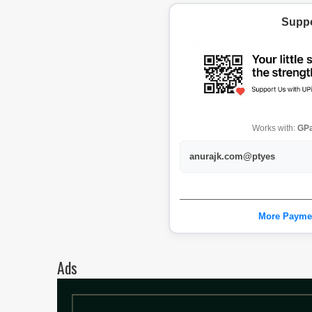
Suppo
Works with:
GPa
anurajk.com@ptyes
More Payme
Ads