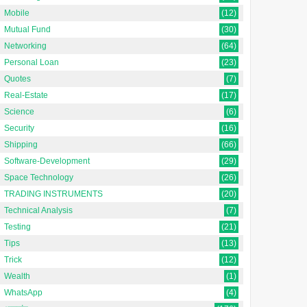
Mobile
(12)
Mutual Fund
(30)
Networking
(64)
Personal Loan
(23)
Quotes
(7)
Real-Estate
(17)
Science
(6)
Security
(16)
Shipping
(66)
Software-Development
(29)
Space Technology
(26)
TRADING INSTRUMENTS
(20)
Technical Analysis
(7)
Testing
(21)
Tips
(13)
Trick
(12)
Wealth
(1)
WhatsApp
(4)