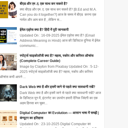
बीएड और एम .ए. एक साथ कर सकते है?
क्या बीएड और एम .ए. एक साथ कर सकते है? [B.Ed and M.A.
Can you do it together?] आज के समय में बीएड करना एक
नार्मल और आम बात है , लेकिन स...
ईमेल एड्रेस क्या है? हिंदी में पूरी जानकारी
Updated On : 16-09-2025 ईमेल एड्रेस क्या है? (Email
Address Meaning in Hindi) आज की डिजिटल दुनिया में ईमेल
communic...
स्पोर्ट्स साइकोलॉजी क्या है? महत्व, स्कोप और करियर ऑप्शंस
(Complete Career Guide)
Image by Clayton from Pixabay Updated On : 5-12-
2025 स्पोर्ट्स साइकोलॉजी क्या है? महत्व, स्कोप और करियर
ऑप्शंस कभी आपने ...
Dark Web क्या है और इसमें जाने से पहले क्या सावधानी रखें?
Dark Web क्या है और इसमें जाने से पहले क्या सावधानी रखें? आज
के डिजिटल युग में, इंटरनेट का उपयोग हमारी दैनिक जिंदगी का एक
अहम हिस्सा बन चुका...
Digital Computer का Evolution — आसान भाषा में समझें |
कंप्यूटर का इतिहास
Updated On : 23-10-2025 Digital Computer का