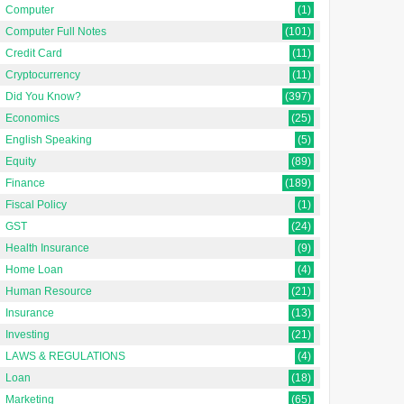
Computer
(1)
Computer Full Notes
(101)
Credit Card
(11)
Cryptocurrency
(11)
Did You Know?
(397)
Economics
(25)
English Speaking
(5)
Equity
(89)
Finance
(189)
Fiscal Policy
(1)
GST
(24)
Health Insurance
(9)
Home Loan
(4)
Human Resource
(21)
Insurance
(13)
Investing
(21)
LAWS & REGULATIONS
(4)
Loan
(18)
Marketing
(65)