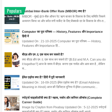
Populars
Mumbai Inter-Bank Offer Rate (MIBOR) क्या है?
MIBOR - मुंबई इंटर-बैंक ऑफर रेट ऋण बाजार के विकास के लिए समिति जिसने
अध्ययन किया था और कॉल मनी मार्केट के लिए बेंचमार्क दर के विकास के तौर-त...
Computer का पूरा परिचय — History, Features और Importance
हिंदी में
Updated On : 21-10-2025 Computer का पूरा परिचय — History,
Features और Importance हिं...
बीएड और एम .ए. एक साथ कर सकते है?
क्या बीएड और एम .ए. एक साथ कर सकते है? [B.Ed and M.A. Can you do
it together?] आज के समय में बीएड करना एक नार्मल और आम बात है , लेकिन
स...
ईमेल एड्रेस क्या है? हिंदी में पूरी जानकारी
Updated On : 16-09-2025 ईमेल एड्रेस क्या है? (Email Address
Meaning in Hindi) आज की डिजिटल दुनिया में ईमेल communic...
स्पोर्ट्स साइकोलॉजी क्या है? महत्व, स्कोप और करियर ऑप्शंस (Complete
Career Guide)
Image by Clayton from Pixabay Updated On : 5-12-2025 स्पोर्ट्स
साइकोलॉजी क्या है? महत्व, स्कोप और करियर ऑप्शंस कभी आपने ...