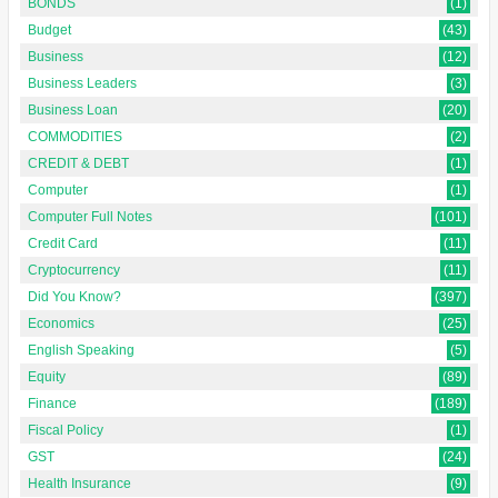
BONDS
(1)
Budget
(43)
Business
(12)
Business Leaders
(3)
Business Loan
(20)
COMMODITIES
(2)
CREDIT & DEBT
(1)
Computer
(1)
Computer Full Notes
(101)
Credit Card
(11)
Cryptocurrency
(11)
Did You Know?
(397)
Economics
(25)
English Speaking
(5)
Equity
(89)
Finance
(189)
Fiscal Policy
(1)
GST
(24)
Health Insurance
(9)