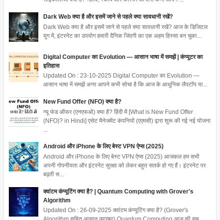
Dark Web क्या है और इसमें जाने से पहले क्या सावधानी रखें?
Dark Web क्या है और इसमें जाने से पहले क्या सावधानी रखें? आज के डिजिटल
युग में, इंटरनेट का उपयोग हमारी दैनिक जिंदगी का एक अहम हिस्सा बन चुका...
Digital Computer का Evolution — आसान भाषा में समझें | कंप्यूटर का
इतिहास
Updated On : 23-10-2025 Digital Computer का Evolution —
आसान भाषा में समझें अगर आपने कभी सोचा है कि आज के आधुनिक लैपटॉप या...
New Fund Offer (NFO) क्या है?
न्यू फंड ऑफर (एनएफओ) क्या है? हिंदी में [What is New Fund Offer
(NFO)? in Hindi] एसेट मैनेजमेंट कंपनियों (एएमसी) द्वारा शुरू की गई नई योजना
...
Android और iPhone के लिए बेस्ट VPN ऐप्स (2025)
Android और iPhone के लिए बेस्ट VPN ऐप्स (2025) आजकल हम सभी
अपनी गोपनीयता और इंटरनेट सुरक्षा को लेकर बहुत सतर्क हो गए हैं। इंटरनेट पर
बढ़ती स...
क्वांटम कंप्यूटिंग क्या है? | Quantum Computing with Grover's
Algorithm
Updated On : 26-09-2025 क्वांटम कंप्यूटिंग क्या है? (Grover's
Algorithm सहित आसान व्याख्या) Quantum Computing आज की सब...