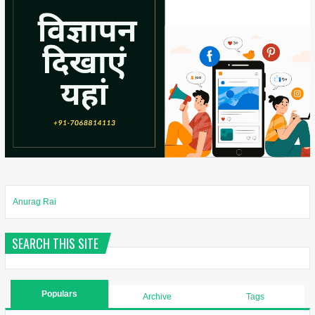
Anurag Rai
SEARCH THIS SITE
Populars
Archive
Tags