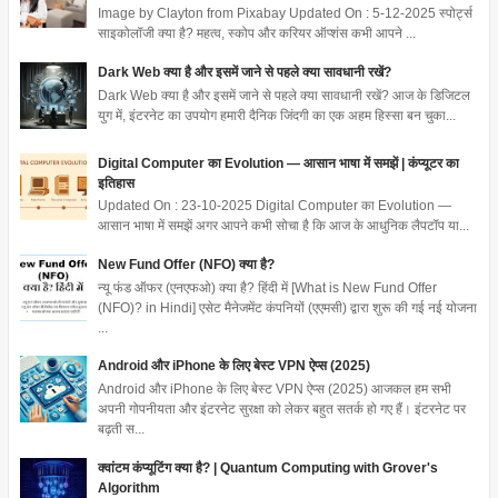
Image by Clayton from Pixabay Updated On : 5-12-2025 स्पोर्ट्स
साइकोलॉजी क्या है? महत्व, स्कोप और करियर ऑप्शंस कभी आपने ...
Dark Web क्या है और इसमें जाने से पहले क्या सावधानी रखें?
Dark Web क्या है और इसमें जाने से पहले क्या सावधानी रखें? आज के डिजिटल
युग में, इंटरनेट का उपयोग हमारी दैनिक जिंदगी का एक अहम हिस्सा बन चुका...
Digital Computer का Evolution — आसान भाषा में समझें | कंप्यूटर का
इतिहास
Updated On : 23-10-2025 Digital Computer का Evolution —
आसान भाषा में समझें अगर आपने कभी सोचा है कि आज के आधुनिक लैपटॉप या...
New Fund Offer (NFO) क्या है?
न्यू फंड ऑफर (एनएफओ) क्या है? हिंदी में [What is New Fund Offer
(NFO)? in Hindi] एसेट मैनेजमेंट कंपनियों (एएमसी) द्वारा शुरू की गई नई योजना
...
Android और iPhone के लिए बेस्ट VPN ऐप्स (2025)
Android और iPhone के लिए बेस्ट VPN ऐप्स (2025) आजकल हम सभी
अपनी गोपनीयता और इंटरनेट सुरक्षा को लेकर बहुत सतर्क हो गए हैं। इंटरनेट पर
बढ़ती स...
क्वांटम कंप्यूटिंग क्या है? | Quantum Computing with Grover's
Algorithm