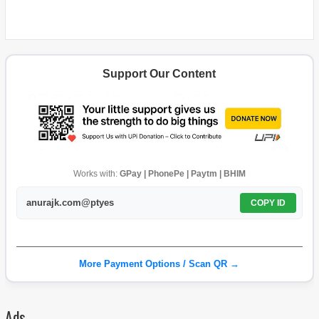
Support Our Content
Works with:
GPay | PhonePe | Paytm | BHIM
anurajk.com@ptyes
COPY ID
More Payment Options / Scan QR →
Ads