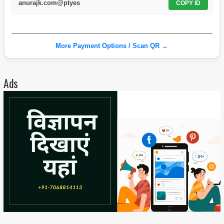
anurajk.com@ptyes
COPY ID
More Payment Options / Scan QR →
Ads