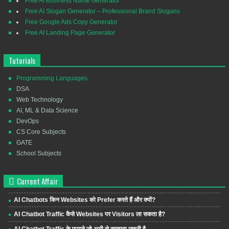
Free AI Business Name Generator
Free AI Slogan Generator – Professional Brand Slogans
Free Google Ads Copy Generator
Free AI Landing Page Generator
Tutorials
Programming Languages
DSA
Web Technology
AI, ML & Data Science
DevOps
CS Core Subjects
GATE
School Subjects
Current Affair
AI Chatbots किन Websites को Prefer करते हैं और क्यों?
AI Chatbot Traffic कैसे Websites पर Visitors ला सकता है?
AI Chatbot Traffic के फायदे जो अभी से समझना जरूरी है