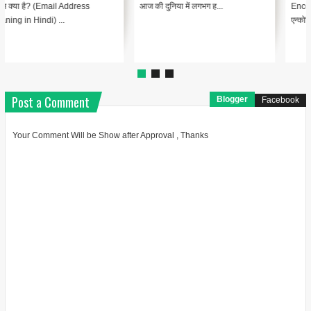
{ "@context": "https://schema.org",
Encoding Meaning in Hindi |
"@type": "BlogPosting",
एन्कोडिंग का मतलब Encodin...
"headline": "थंबनेल ...
Post a Comment
Blogger
Facebook
Your Comment Will be Show after Approval , Thanks