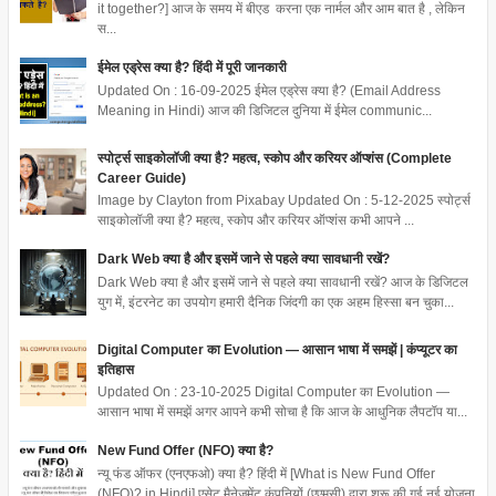
it together?] आज के समय में बीएड करना एक नार्मल और आम बात है , लेकिन
स...
ईमेल एड्रेस क्या है? हिंदी में पूरी जानकारी
Updated On : 16-09-2025 ईमेल एड्रेस क्या है? (Email Address
Meaning in Hindi) आज की डिजिटल दुनिया में ईमेल communic...
स्पोर्ट्स साइकोलॉजी क्या है? महत्व, स्कोप और करियर ऑप्शंस (Complete
Career Guide)
Image by Clayton from Pixabay Updated On : 5-12-2025 स्पोर्ट्स
साइकोलॉजी क्या है? महत्व, स्कोप और करियर ऑप्शंस कभी आपने ...
Dark Web क्या है और इसमें जाने से पहले क्या सावधानी रखें?
Dark Web क्या है और इसमें जाने से पहले क्या सावधानी रखें? आज के डिजिटल
युग में, इंटरनेट का उपयोग हमारी दैनिक जिंदगी का एक अहम हिस्सा बन चुका...
Digital Computer का Evolution — आसान भाषा में समझें | कंप्यूटर का
इतिहास
Updated On : 23-10-2025 Digital Computer का Evolution —
आसान भाषा में समझें अगर आपने कभी सोचा है कि आज के आधुनिक लैपटॉप या...
New Fund Offer (NFO) क्या है?
न्यू फंड ऑफर (एनएफओ) क्या है? हिंदी में [What is New Fund Offer
(NFO)? in Hindi] एसेट मैनेजमेंट कंपनियों (एएमसी) द्वारा शुरू की गई नई योजना