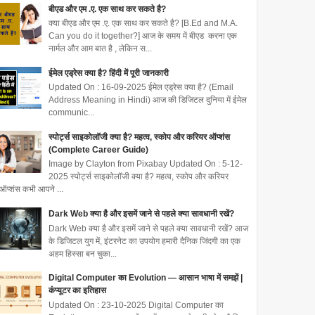
बीएड और एम .ए. एक साथ कर सकते है?
क्या बीएड और एम .ए. एक साथ कर सकते है? [B.Ed and M.A.
Can you do it together?] आज के समय में बीएड करना एक
नार्मल और आम बात है , लेकिन स...
ईमेल एड्रेस क्या है? हिंदी में पूरी जानकारी
Updated On : 16-09-2025 ईमेल एड्रेस क्या है? (Email
Address Meaning in Hindi) आज की डिजिटल दुनिया में ईमेल
communic...
स्पोर्ट्स साइकोलॉजी क्या है? महत्व, स्कोप और करियर ऑप्शंस
(Complete Career Guide)
Image by Clayton from Pixabay Updated On : 5-12-
2025 स्पोर्ट्स साइकोलॉजी क्या है? महत्व, स्कोप और करियर
ऑप्शंस कभी आपने ...
Dark Web क्या है और इसमें जाने से पहले क्या सावधानी रखें?
Dark Web क्या है और इसमें जाने से पहले क्या सावधानी रखें? आज
के डिजिटल युग में, इंटरनेट का उपयोग हमारी दैनिक जिंदगी का एक
अहम हिस्सा बन चुका...
Digital Computer का Evolution — आसान भाषा में समझें |
कंप्यूटर का इतिहास
Updated On : 23-10-2025 Digital Computer का