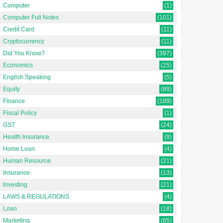
Computer
(1)
Computer Full Notes
(101)
Credit Card
(11)
Cryptocurrency
(11)
Did You Know?
(397)
Economics
(25)
English Speaking
(5)
Equity
(89)
Finance
(189)
Fiscal Policy
(1)
GST
(24)
Health Insurance
(9)
Home Loan
(4)
Human Resource
(21)
Insurance
(13)
Investing
(21)
LAWS & REGULATIONS
(4)
Loan
(18)
Marketing
(65)