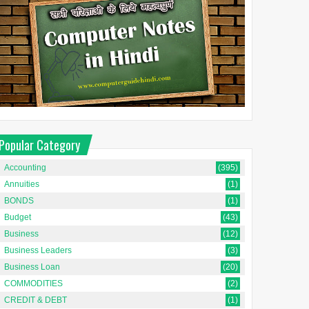
Popular Category
Accounting
(395)
Annuities
(1)
BONDS
(1)
Budget
(43)
Business
(12)
Business Leaders
(3)
Business Loan
(20)
COMMODITIES
(2)
CREDIT & DEBT
(1)