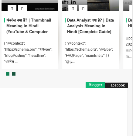
Data Analyst क्या है? | Data
Buffering Meaning in
Analysis Meaning in
Hindi | बफ़रिंग का मतलब
Hindi [Complete Guide]
Updated on: 2 September
{ "@context":
2025 Buffering Meaning in
:
"https://schema.org", "@type":
Hindi | बफ़रिंग का मतलब Buffering
"FAQPage", "mainEntity": [ {
m...
"@ty...
Blogger
Facebook