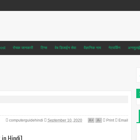
ost
रोचक जानकारी
टिप्स
वेब डिजाईन सेवा
वैज्ञानिक नाम
नेटवर्किंग
अनसुलझे 
computerguidehindi
September 10, 2020
A
+
A
-
Print
Email
? in Hindi]