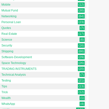
Mobile
(12)
Mutual Fund
(30)
Networking
(64)
Personal Loan
(23)
Quotes
(7)
Real-Estate
(17)
Science
(6)
Security
(16)
Shipping
(66)
Software-Development
(29)
Space Technology
(26)
TRADING INSTRUMENTS
(20)
Technical Analysis
(7)
Testing
(21)
Tips
(13)
Trick
(12)
Wealth
(1)
WhatsApp
(4)