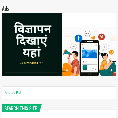
Ads
Anurag Rai
SEARCH THIS SITE